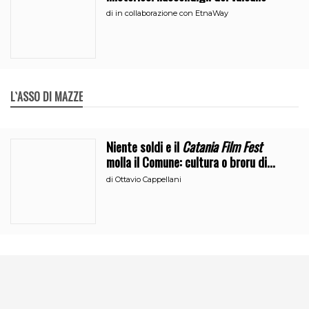
di
in collaborazione con EtnaWay
L`ASSO DI MAZZE
Niente soldi e il
Catania Film Fest
molla il Comune: cultura o broru di
ciciri?
di
Ottavio Cappellani