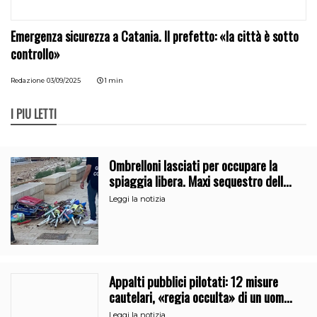
Emergenza sicurezza a Catania. Il prefetto: «la città è sotto
controllo»
Redazione
03/09/2025
1 min
I PIÙ LETTI
Ombrelloni lasciati per occupare la
spiaggia libera. Maxi sequestro della
Guardia Costiera
Leggi la notizia
Appalti pubblici pilotati: 12 misure
cautelari, «regia occulta» di un uomo
vicino al clan
Leggi la notizia