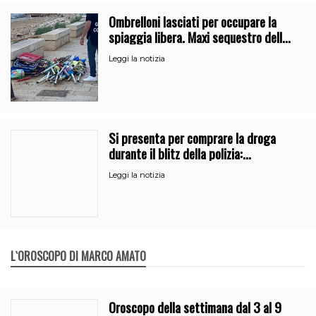
Ombrelloni lasciati per occupare la
spiaggia libera. Maxi sequestro della
Guardia Costiera
Leggi la notizia
Si presenta per comprare la droga
durante il blitz della polizia:
denunciati due pusher a Catania
Leggi la notizia
L`OROSCOPO DI MARCO AMATO
Oroscopo della settimana dal 3 al 9