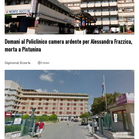
Domani al Policlinico camera ardente per Alessandra Frazzica,
morta a Pistunina
Digitrend,
10 ore fa
1 min