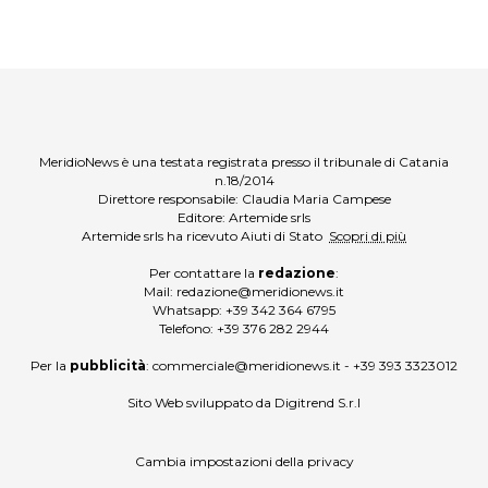
MeridioNews è una testata registrata presso il tribunale di Catania
n.18/2014
Direttore responsabile: Claudia Maria Campese
Editore: Artemide srls
Artemide srls ha ricevuto Aiuti di Stato
Scopri di più
Per contattare la
redazione
:
Mail:
redazione@meridionews.it
Whatsapp:
+39 342 364 6795
Telefono:
+39 376 282 2944
Per la
pubblicità
:
commerciale@meridionews.it
-
+39 393 3323012
Sito Web sviluppato da
Digitrend S.r.l
Cambia impostazioni della privacy