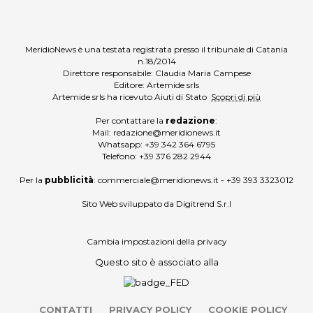
MeridioNews è una testata registrata presso il tribunale di Catania
n.18/2014
Direttore responsabile: Claudia Maria Campese
Editore: Artemide srls
Artemide srls ha ricevuto Aiuti di Stato
Scopri di più
Per contattare la
redazione
:
Mail:
redazione@meridionews.it
Whatsapp:
+39 342 364 6795
Telefono:
+39 376 282 2944
Per la
pubblicità
:
commerciale@meridionews.it
-
+39 393 3323012
Sito Web sviluppato da
Digitrend S.r.l
Cambia impostazioni della privacy
Questo sito è associato alla
CONTATTI
PRIVACY POLICY
COOKIE POLICY