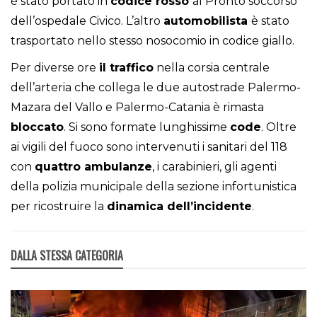
è stato portato in
codice rosso
al Pronto soccorso
dell’ospedale Civico. L’altro
automobilista
è stato
trasportato nello stesso nosocomio in codice giallo.
Per diverse ore
il traffico
nella corsia centrale
dell’arteria che collega le due autostrade Palermo-
Mazara del Vallo e Palermo-Catania è rimasta
bloccato
. Si sono formate lunghissime
code
. Oltre
ai vigili del fuoco sono intervenuti i sanitari del 118
con
quattro ambulanze
, i carabinieri, gli agenti
della polizia municipale della sezione infortunistica
per ricostruire la
dinamica dell’incidente
.
DALLA STESSA CATEGORIA