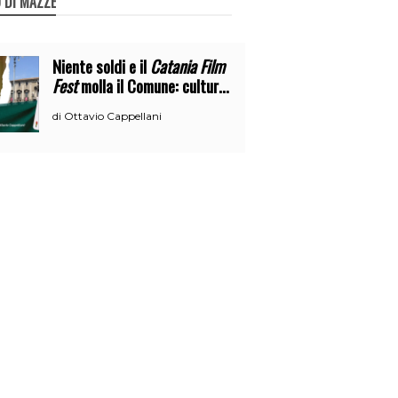
 DI MAZZE
Niente soldi e il
Catania Film
Fest
molla il Comune: cultura
o broru di ciciri?
Ottavio Cappellani
di