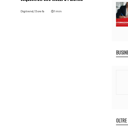
Digitrend,
13 ore fa
1 min
BUSIN
OLTRE