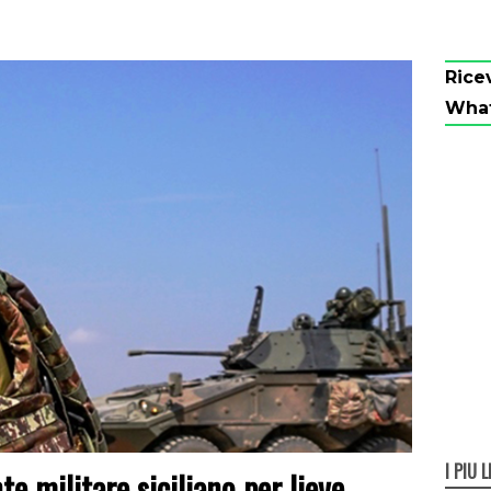
Rice
Wha
I PIÙ L
te militare siciliano per lieve