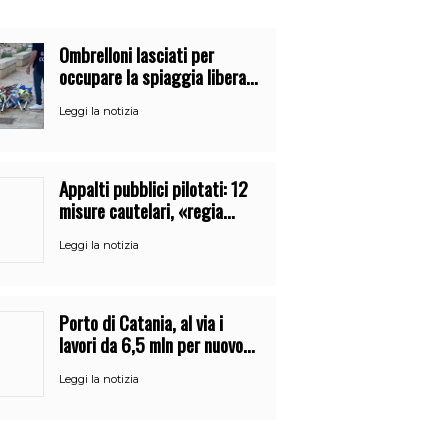
Ombrelloni lasciati per
occupare la spiaggia libera.
Maxi sequestro della Guardia
Leggi la notizia
Costiera
Appalti pubblici pilotati: 12
misure cautelari, «regia
occulta» di un uomo vicino al
Leggi la notizia
clan
Porto di Catania, al via i
lavori da 6,5 mln per nuovo
varco sud e parco del Faro
Leggi la notizia