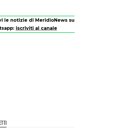
vi le notizie di MeridioNews su
tsapp:
iscriviti al canale
ETTI