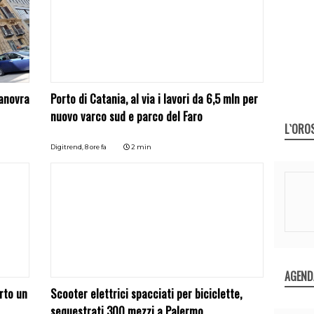
manovra
Porto di Catania, al via i lavori da 6,5 mln per
nuovo varco sud e parco del Faro
L`ORO
Digitrend,
8 ore fa
2 min
AGEND
rto un
Scooter elettrici spacciati per biciclette,
sequestrati 300 mezzi a Palermo