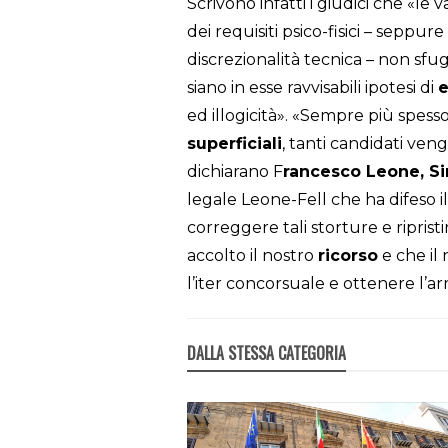
Scrivono infatti i giudici che «le
dei requisiti psico-fisici – seppur
discrezionalità tecnica – non sfu
siano in esse ravvisabili ipotesi di
e
ed illogicità». «Sempre più spesso
superficiali
, tanti candidati ven
dichiarano F
rancesco Leone, Si
legale Leone-Fell che ha difeso i
correggere tali storture e ripristina
accolto il nostro
ricorso
e che il
l’iter concorsuale e ottenere l’a
DALLA STESSA CATEGORIA