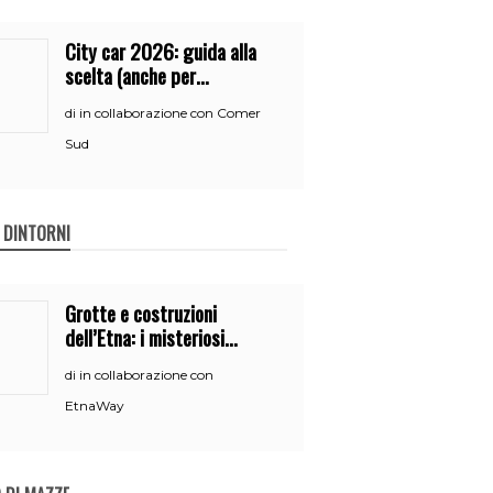
City car 2026: guida alla
scelta (anche per
neopatentati)
in collaborazione con Comer
di
Sud
E DINTORNI
Grotte e costruzioni
dell’Etna: i misteriosi
nascondigli del vulcano
in collaborazione con
di
EtnaWay