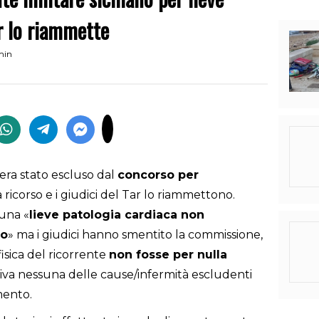
ar lo riammette
min
era stato escluso dal
concorso per
a ricorso e i giudici del Tar lo riammettono.
 una «
lieve patologia cardiaca non
to
» ma i giudici hanno smentito la commissione,
sica del ricorrente
non fosse per nulla
uiva nessuna delle cause/infermità escludenti
mento.