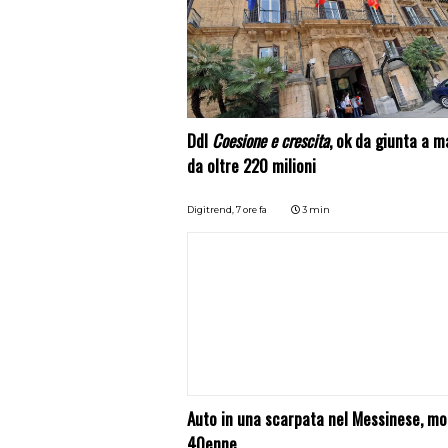
Ddl
Coesione e crescita
, ok da giunta a 
da oltre 220 milioni
Digitrend,
7 ore fa
3 min
Auto in una scarpata nel Messinese, mo
40enne