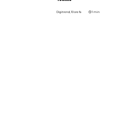
Digitrend,
10 ore fa
1 min