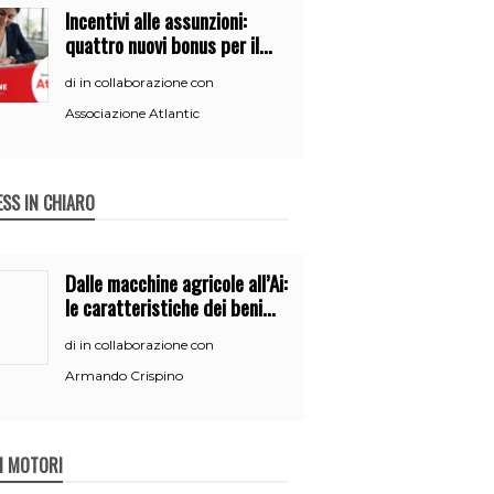
Incentivi alle assunzioni:
quattro nuovi bonus per il
2026
in collaborazione con
di
Associazione Atlantic
ESS IN CHIARO
Dalle macchine agricole all’Ai:
le caratteristiche dei beni
per accedere
in collaborazione con
di
all’iperammortamento
Armando Crispino
 I MOTORI