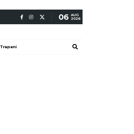
06
AUG
2026
Trapani