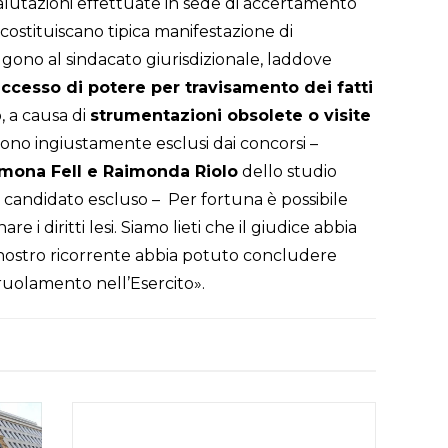
 valutazioni effettuate in sede di accertamento
e costituiscano tipica manifestazione di
ggono al sindacato giurisdizionale, laddove
ccesso di potere per travisamento dei fatti
, a causa di
strumentazioni obsolete o visite
gono ingiustamente esclusi dai concorsi –
mona Fell e Raimonda Riolo
dello studio
l candidato escluso – Per fortuna è possibile
re i diritti lesi. Siamo lieti che il giudice abbia
 nostro ricorrente abbia potuto concludere
rruolamento nell’Esercito».