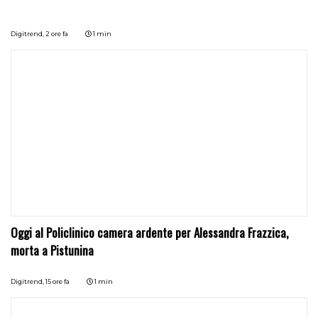
Digitrend,
2 ore fa
1 min
Oggi al Policlinico camera ardente per Alessandra Frazzica,
morta a Pistunina
Digitrend,
15 ore fa
1 min