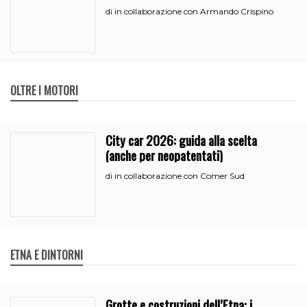
all’iperammortamento
in collaborazione con Armando Crispino
di
OLTRE I MOTORI
City car 2026: guida alla scelta
(anche per neopatentati)
in collaborazione con Comer Sud
di
ETNA E DINTORNI
Grotte e costruzioni dell’Etna: i