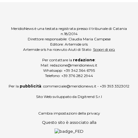
MeridioNews è una testata registrata presso il tribunale di Catania
n.18/2014
Direttore responsabile: Claudia Maria Campese
Editore: Artemide srls
Artemide srls ha ricevuto Aiuti di Stato
Scopri di più
Per contattare la
redazione
:
Mail:
redazione@meridionews.it
Whatsapp:
+39 342 364 6795
Telefono:
+39 376 282 2944
Per la
pubblicità
:
commerciale@meridionews.it
-
+39 393 3323012
Sito Web sviluppato da
Digitrend S.r.l
Cambia impostazioni della privacy
Questo sito è associato alla