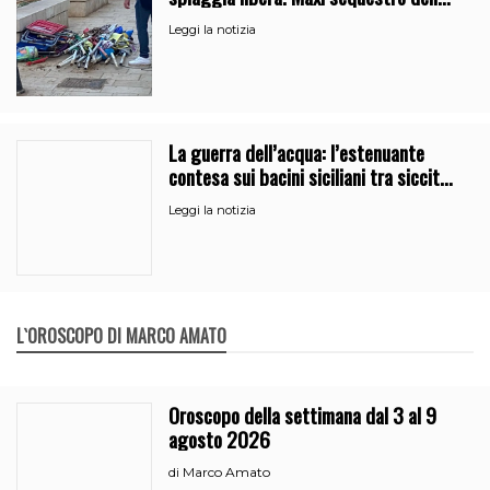
Guardia Costiera
Leggi la notizia
La guerra dell’acqua: l’estenuante
contesa sui bacini siciliani tra siccità
e burocrazia
Leggi la notizia
L`OROSCOPO DI MARCO AMATO
Oroscopo della settimana dal 3 al 9
agosto 2026
Marco Amato
di