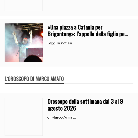
«Una piazza a Catania per
Brigantony»: l’appello della figlia per
la memoria del cantante popolare
Leggi la notizia
L`OROSCOPO DI MARCO AMATO
Oroscopo della settimana dal 3 al 9
agosto 2026
Marco Amato
di