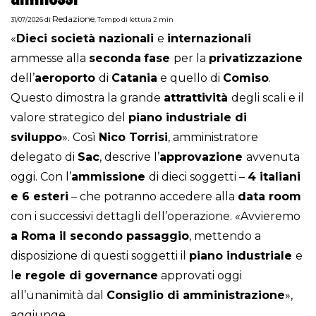
Redazione
31/07/2026
di
,
Tempo di lettura 2 min
«
Dieci società nazionali
e
internazionali
ammesse alla
seconda
fase
per la
privatizzazione
dell’
aeroporto
di
Catania
e quello di
Comiso
.
Questo dimostra la grande
attrattività
degli scali e il
valore strategico del
piano industriale di
sviluppo
». Così
Nico Torrisi
, amministratore
delegato di
Sac
, descrive l’
approvazione
avvenuta
oggi. Con l’
ammissione
di dieci soggetti –
4 italiani
e 6 esteri
– che potranno accedere alla
data room
con i successivi dettagli dell’operazione. «Avvieremo
a Roma il secondo passaggio
, mettendo a
disposizione di questi soggetti il
piano industriale
e
l
e regole di governance
approvati oggi
all’unanimità dal
Consiglio di amministrazione
»,
aggiunge.