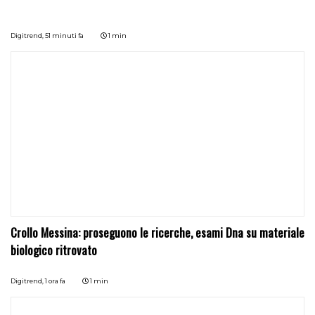
Digitrend,
51 minuti fa
1 min
Crollo Messina: proseguono le ricerche, esami Dna su materiale
biologico ritrovato
Digitrend,
1 ora fa
1 min