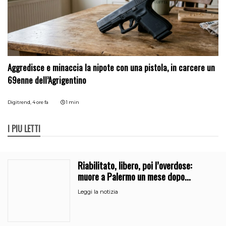
Aggredisce e minaccia la nipote con una pistola, in carcere un
69enne dell’Agrigentino
Digitrend,
4 ore fa
1 min
I PIÙ LETTI
Riabilitato, libero, poi l’overdose:
muore a Palermo un mese dopo
l’uscita dalla comunità
Leggi la notizia