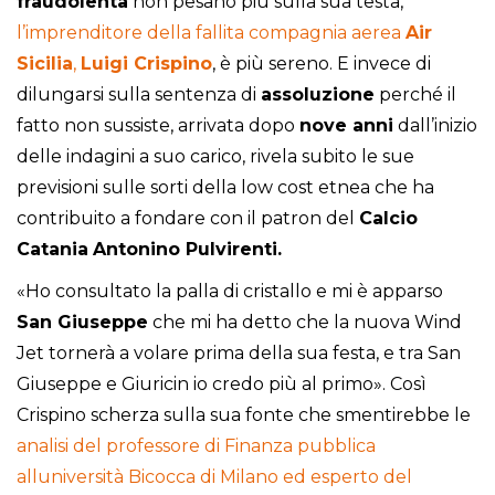
fraudolenta
non pesano più sulla sua testa,
l’imprenditore della fallita compagnia aerea
Air
Sicilia
,
Luigi Crispino
, è più sereno. E invece di
dilungarsi sulla sentenza di
assoluzione
perché il
fatto non sussiste, arrivata dopo
nove anni
dall’inizio
delle indagini a suo carico, rivela subito le sue
previsioni sulle sorti della low cost etnea che ha
contribuito a fondare con il patron del
Calcio
Catania
Antonino Pulvirenti.
«Ho consultato la palla di cristallo e mi è apparso
San Giuseppe
che mi ha detto che la nuova Wind
Jet tornerà a volare prima della sua festa, e tra San
Giuseppe e Giuricin io credo più al primo». Così
Crispino scherza sulla sua fonte che smentirebbe le
analisi del professore di Finanza pubblica
alluniversità Bicocca di Milano ed esperto del