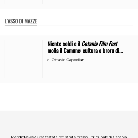
L`ASSO DI MAZZE
Niente soldi e il
Catania Film Fest
molla il Comune: cultura o broru di
ciciri?
Ottavio Cappellani
di
MeridioNews è una testata registrata presso il tribunale di Catania