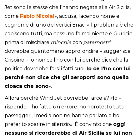
Jet sono le stesse che l’hanno negata alla Air Sicilia,
come
Fabio Nicolai
», accusa, facendo nome e
cognome di uno dei vertici Enac. «Il problema è che
capiscono tutti, ma nessuno fa mai niente e Giuricin
prima di mischiare
minchie
con
paternostri
dovrebbe quantomeno approfondire – suggerisce
Crispino – Io non ce l’ho con lui perché dice che la
politica dovrebbe farsi i fatti suoi.
Io ce l’ho con lui
perché non dice che gli aeroporti sono quella
cloaca che sono
».
Allora perché Wind Jet dovrebbe farcela? «Io –
risponde – ho fatto un errore: ho riprotetto tutti i
passeggeri, i media non ne hanno parlato e ho
preferito sparire in silenzio». É convinto che
oggi
nessuno si ricorderebbe di Air Sicilia se lui non