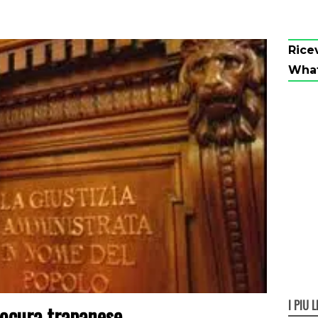
Rice
Wha
I PIÙ L
rocura trapanese