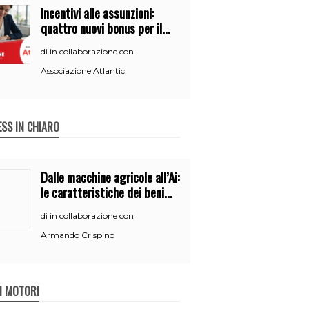
Incentivi alle assunzioni:
quattro nuovi bonus per il
2026
in collaborazione con
di
Associazione Atlantic
ESS IN CHIARO
Dalle macchine agricole all’Ai:
le caratteristiche dei beni
per accedere
in collaborazione con
di
all’iperammortamento
Armando Crispino
 I MOTORI