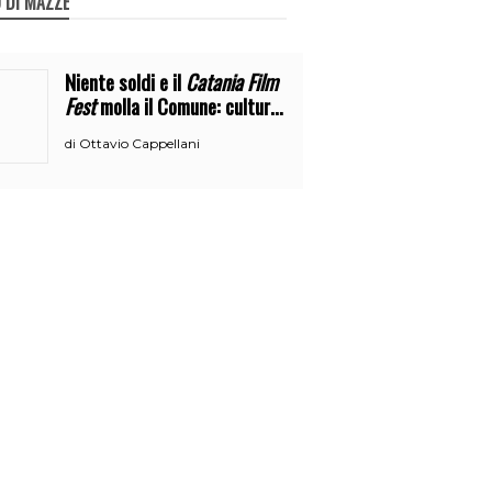
 DI MAZZE
Niente soldi e il
Catania Film
Fest
molla il Comune: cultura
o broru di ciciri?
Ottavio Cappellani
di