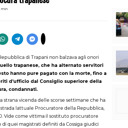
3 min
Repubblica di Trapani non balzava agli onori
uello trapanese, che
ha alternato servitori
esto hanno pure pagato con la morte, fino a
riti d’ufficio dal Consiglio superiore della
ura, condannati.
la strana vicenda delle scorse settimane che ha
trada lattuale Procuratore della Repubblica,
 ’90. Vide come vittima il sostituto procuratore
 di quei magistrati definiti da Cossiga giudici