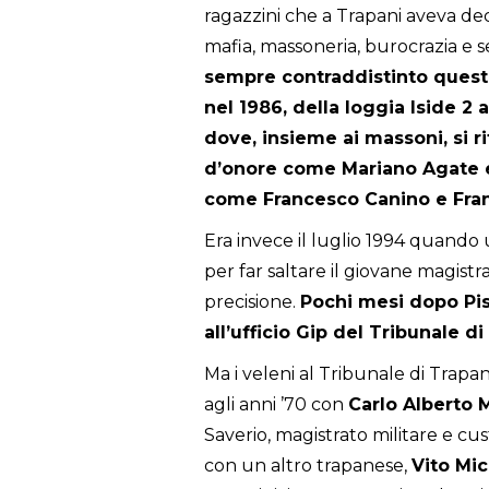
ragazzini che a Trapani aveva dec
mafia, massoneria, burocrazia e se
sempre contraddistinto questa 
nel 1986, della loggia Iside 2 a
dove, insieme ai massoni, si ri
d’onore come Mariano Agate e
come Francesco Canino e Fra
Era invece il luglio 1994 quand
per far saltare il giovane magist
precisione.
Pochi mesi dopo Pist
all’ufficio Gip del Tribunale di
Ma i veleni al Tribunale di Trapa
agli anni ’70 con
Carlo Alberto M
Saverio, magistrato militare e cust
con un altro trapanese,
Vito Mic