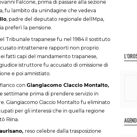
ovanni Falcone, prima di passare alla sezione
na, fu lambito da unindagine che vedeva
llo
, padre del deputato regionale dellMpa,
ia preferì la pensione.
el Tribunale trapanese fu nel 1984 il sostituto
cusato intrattenere rapporti non proprio
L`ORO
a dei fatti capi del mandamento trapanese,
iudice istruttore fu accusato di omissione di
one e poi amnistiato.
a fianco con
Giangiacomo Ciaccio Montalto,
e settimane prima di prendere servizio in
rire. Giangiacomo Ciaccio Montalto fu eliminato
upati per gli interessi che in quella regione
tò Riina.
AGEND
aurisano,
reso celebre dalla trasposizione