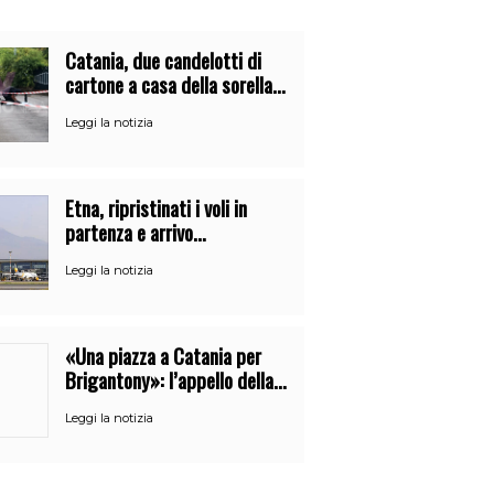
Catania, due candelotti di
cartone a casa della sorella
di Nitto Santapaola. Le
Leggi la notizia
indagini
Etna, ripristinati i voli in
partenza e arrivo
all’aeroporto di Catania
Leggi la notizia
«Una piazza a Catania per
Brigantony»: l’appello della
figlia per la memoria del
Leggi la notizia
cantante popolare