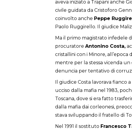
aveva iniziato a Trapani anche Gi
civile guidata da Cristoforo Gen
coinvolto anche
Peppe Ruggire
Paolo Ruggirello. Il giudice Maliz
Ma il primo magistrato infedele d
procuratore
Antonino Costa,
ac
cristallini con i Minore, all’epoc
mentre per la stessa vicenda un g
denuncia per tentativo di corruzi
Il giudice Costa lavorava fianco 
ucciso dalla mafia nel 1983, poch
Toscana, dove si era fatto trasfe
dalla mafia dai corleonesi, preocc
stava sviluppando il fratello di To
Nel 1991 il sostituto
Francesco T