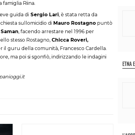
 famiglia Riina.
eve guida di
Sergio Lari
, è stata retta da
nchiesta sullomicidio di
Mauro Rostagno
puntò
a
Saman
, facendo arrestare nel 1996 per
llo stesso Rostagno,
Chicca Roveri,
 il guru della comunità, Francesco Cardella.
e, ma poi si sgonfiò, indirizzando le indagini
ETNA 
panioggi.it