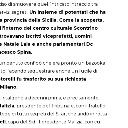
iso di smuovere quell’intricato intreccio tra
rvizi segreti.
Un insieme di potentati che ha
provincia della Sicilia. Come la scoperta,
ll’interno del centro culturale Scontrino
trovavano iscritti viceprefetti, uomini
 Natale Lala e anche parlamentari Dc
ncesco Spina.
o un pentito confidò che era pronto un bazooka
rato, facendo sequestrare anche un fucile di
orelli fu trasferito su sua richiesta
 Milano.
ni risalgono a decenni prima, e precisamente
alizia,
presidente del Tribunale, con il fratello
ode di tutti i segreti del Sifar, che andò in rotta
eli
, capo del Sid. Il presidente Malizia, con cuì