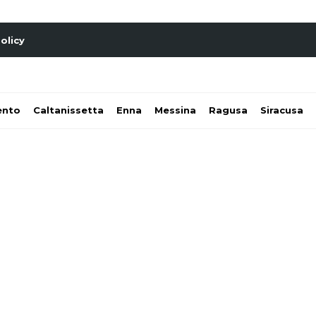
olicy
ento
Caltanissetta
Enna
Messina
Ragusa
Siracusa