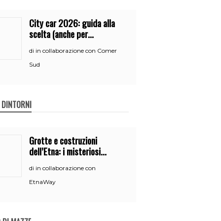
City car 2026: guida alla
scelta (anche per
neopatentati)
in collaborazione con Comer
di
Sud
E DINTORNI
Grotte e costruzioni
dell’Etna: i misteriosi
nascondigli del vulcano
in collaborazione con
di
EtnaWay