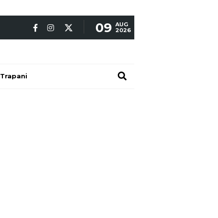
09
AUG
2026
Trapani