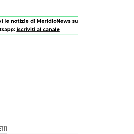
vi le notizie di MeridioNews su
tsapp:
iscriviti al canale
ETTI