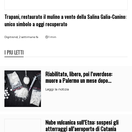
Trapani, restaurato il mulino a vento della Salina Galia-Canino:
unico simbolo a oggi recuperato
Digitrend,
2 settimane fa
1 min
I PIÙ LETTI
Riabilitato, libero, poi l’overdose:
muore a Palermo un mese dopo
l’uscita dalla comunità
Leggi la notizia
Nube vulcanica sull’Etna: sospesi gli
atterraggi all’aeroporto di Catania