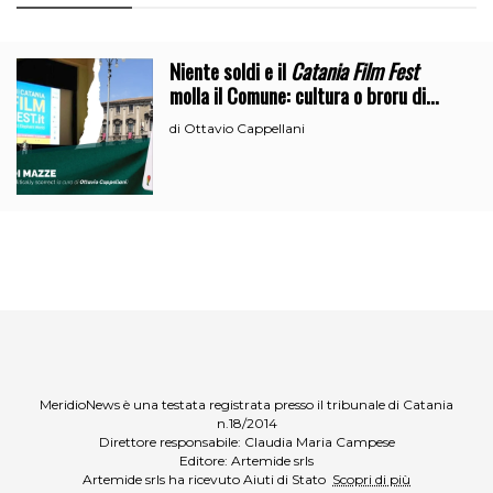
Niente soldi e il
Catania Film Fest
molla il Comune: cultura o broru di
ciciri?
Ottavio Cappellani
di
MeridioNews è una testata registrata presso il tribunale di Catania
n.18/2014
Direttore responsabile: Claudia Maria Campese
Editore: Artemide srls
Artemide srls ha ricevuto Aiuti di Stato
Scopri di più