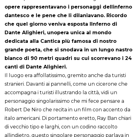
opere rappresentavano i personaggi dellinferno
dantesco e le pene che li dilaniavano. Ricordo
che quel giorno veniva esposta lInferno di
Dante Alighieri, unopera unica al mondo
dedicata alla Cantica più famosa di nostro
grande poeta, che si snodava in un lungo nastro
bianco di 90 metri quadri su cui scorrevano i 24
canti di Dante Alighieri.
Il luogo era affollatissimo, gremito anche da turisti
stranieri. Davanti ai pannelli, come un cicerone che
accompagna i turisti illustrando la città, vidi un
personaggio singolarissimo che mi fece pensare a
Robert De Niro che recita in un film con accento da
italo americani. Di portamento eretto, Ray Ban chiari
di vecchio tipo e larghi, con un codino raccolto
allindietro, questo singolare personaggio parlava in