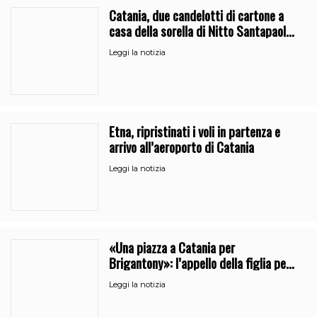
Catania, due candelotti di cartone a
casa della sorella di Nitto Santapaola.
Le indagini
Leggi la notizia
Etna, ripristinati i voli in partenza e
arrivo all’aeroporto di Catania
Leggi la notizia
«Una piazza a Catania per
Brigantony»: l’appello della figlia per
la memoria del cantante popolare
Leggi la notizia