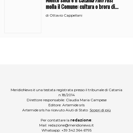
molla il Comune: cultura o broru di
ciciri?
Ottavio Cappellani
di
MeridioNews è una testata registrata presso il tribunale di Catania
n.18/2014
Direttore responsabile: Claudia Maria Campese
Editore: Artemide srls
Artemide srls ha ricevuto Aiuti di Stato
Scopri di più
Per contattare la
redazione
:
Mail:
redazione@meridionews.it
Whatsapp:
+39 342 364 6795