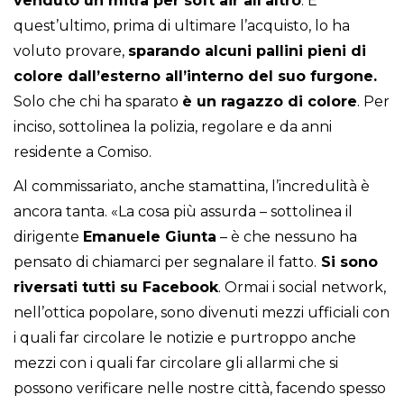
venduto un mitra per soft air all’altro
. E
quest’ultimo, prima di ultimare l’acquisto, lo ha
voluto provare,
sparando alcuni pallini pieni di
colore dall’esterno all’interno del suo furgone.
Solo che chi ha sparato
è un ragazzo di colore
. Per
inciso, sottolinea la polizia, regolare e da anni
residente a Comiso.
Al commissariato, anche stamattina, l’incredulità è
ancora tanta. «La cosa più assurda – sottolinea il
dirigente
Emanuele Giunta
– è che nessuno ha
pensato di chiamarci per segnalare il fatto.
Si sono
riversati tutti su Facebook
. Ormai i social network,
nell’ottica popolare, sono divenuti mezzi ufficiali con
i quali far circolare le notizie e purtroppo anche
mezzi con i quali far circolare gli allarmi che si
possono verificare nelle nostre città, facendo spesso