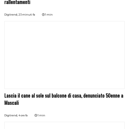
rallentamenti
Digitrend,
23 minuti fa
1 min
Lascia il cane al sole sul balcone di casa, denunciato 50enne a
Mascali
Digitrend,
4 ore fa
1 min