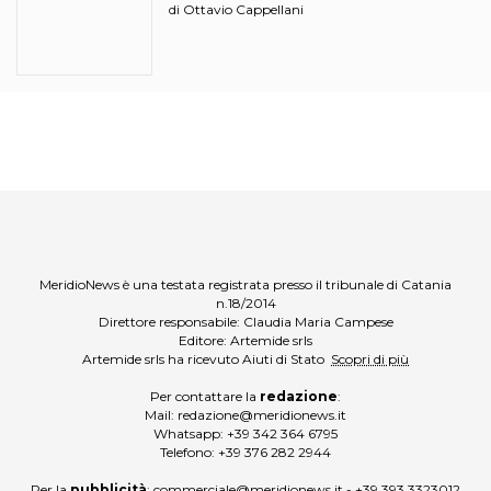
ciciri?
Ottavio Cappellani
di
MeridioNews è una testata registrata presso il tribunale di Catania
n.18/2014
Direttore responsabile: Claudia Maria Campese
Editore: Artemide srls
Artemide srls ha ricevuto Aiuti di Stato
Scopri di più
Per contattare la
redazione
:
Mail:
redazione@meridionews.it
Whatsapp:
+39 342 364 6795
Telefono:
+39 376 282 2944
Per la
pubblicità
:
commerciale@meridionews.it
-
+39 393 3323012