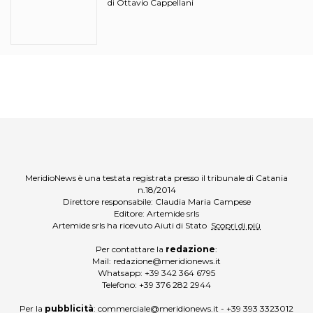
Ottavio Cappellani
di
MeridioNews è una testata registrata presso il tribunale di Catania
n.18/2014
Direttore responsabile: Claudia Maria Campese
Editore: Artemide srls
Artemide srls ha ricevuto Aiuti di Stato
Scopri di più
Per contattare la
redazione
:
Mail:
redazione@meridionews.it
Whatsapp:
+39 342 364 6795
Telefono:
+39 376 282 2944
Per la
pubblicità
:
commerciale@meridionews.it
-
+39 393 3323012