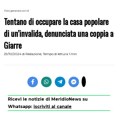
Foto generata con IA
Tentano di occupare la casa popolare
di un’invalida, denunciata una coppia a
Giarre
29/10/2024
di
Redazione
,
Tempo di lettura 1 min
Ricevi le notizie di MeridioNews su
Whatsapp:
iscriviti al canale