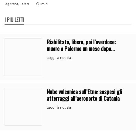
Digitrend,
4 ore fa
1 min
I PIÙ LETTI
Riabilitato, libero, poi l’overdose:
muore a Palermo un mese dopo
l’uscita dalla comunità
Leggi la notizia
Nube vulcanica sull’Etna: sospesi gli
atterraggi all’aeroporto di Catania
Leggi la notizia