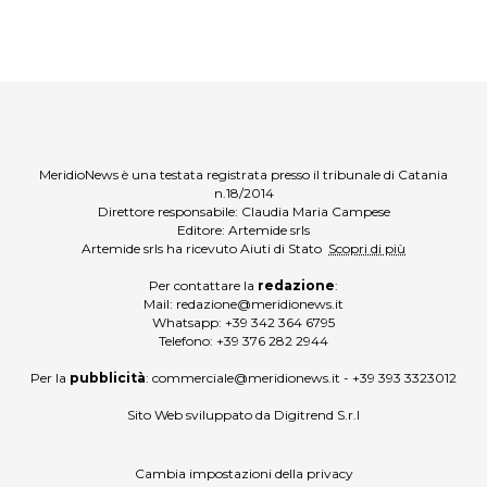
MeridioNews è una testata registrata presso il tribunale di Catania
n.18/2014
Direttore responsabile: Claudia Maria Campese
Editore: Artemide srls
Artemide srls ha ricevuto Aiuti di Stato
Scopri di più
Per contattare la
redazione
:
Mail:
redazione@meridionews.it
Whatsapp:
+39 342 364 6795
Telefono:
+39 376 282 2944
Per la
pubblicità
:
commerciale@meridionews.it
-
+39 393 3323012
Sito Web sviluppato da
Digitrend S.r.l
Cambia impostazioni della privacy