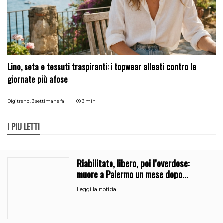
Lino, seta e tessuti traspiranti: i topwear alleati contro le
giornate più afose
Digitrend,
3 settimane fa
3 min
I PIÙ LETTI
Riabilitato, libero, poi l’overdose:
muore a Palermo un mese dopo
l’uscita dalla comunità
Leggi la notizia