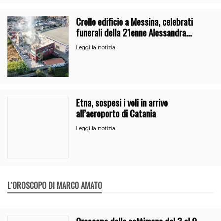
Crollo edificio a Messina, celebrati
funerali della 21enne Alessandra
Frazzica
Leggi la notizia
Etna, sospesi i voli in arrivo
all’aeroporto di Catania
Leggi la notizia
L`OROSCOPO DI MARCO AMATO
Oroscopo della settimana dal 3 al 9