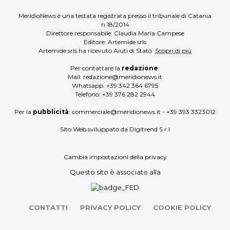
MeridioNews è una testata registrata presso il tribunale di Catania
n.18/2014
Direttore responsabile: Claudia Maria Campese
Editore: Artemide srls
Artemide srls ha ricevuto Aiuti di Stato
Scopri di più
Per contattare la
redazione
:
Mail:
redazione@meridionews.it
Whatsapp:
+39 342 364 6795
Telefono:
+39 376 282 2944
Per la
pubblicità
:
commerciale@meridionews.it
-
+39 393 3323012
Sito Web sviluppato da
Digitrend S.r.l
Cambia impostazioni della privacy
Questo sito è associato alla
CONTATTI
PRIVACY POLICY
COOKIE POLICY