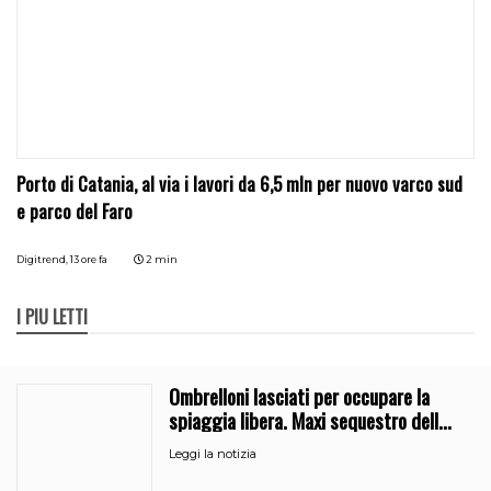
Porto di Catania, al via i lavori da 6,5 mln per nuovo varco sud
e parco del Faro
Digitrend,
13 ore fa
2 min
I PIÙ LETTI
Ombrelloni lasciati per occupare la
spiaggia libera. Maxi sequestro della
Guardia Costiera
Leggi la notizia