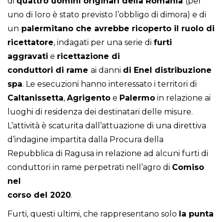
di
quattro uomini originari della Romania
(per
uno di loro è stato previsto l’obbligo di dimora) e di
un
palermitano che avrebbe ricoperto il ruolo di
ricettatore
, indagati per una serie di
furti
aggravati
e
ricettazione di
conduttori di rame
ai danni
di Enel distribuzione
spa
. Le esecuzioni hanno interessato i territori di
Caltanissetta
,
Agrigento
e
Palermo
in relazione ai
luoghi di residenza dei destinatari delle misure.
L’attività è scaturita dall’attuazione di una direttiva
d’indagine impartita dalla Procura della
Repubblica di Ragusa in relazione ad alcuni furti di
conduttori in rame perpetrati nell’agro di
Comiso
nel
corso del 2020
.
Furti, questi ultimi, che rappresentano solo
la punta