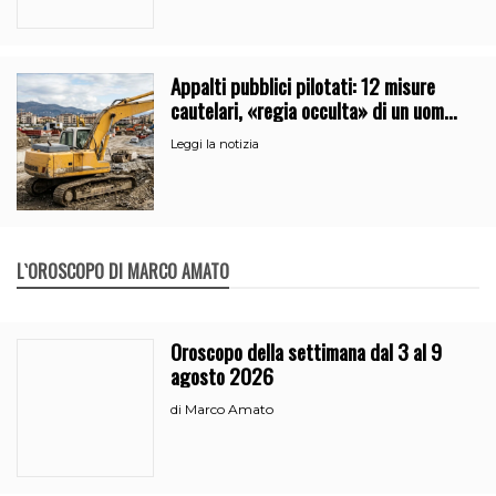
Appalti pubblici pilotati: 12 misure
cautelari, «regia occulta» di un uomo
vicino al clan
Leggi la notizia
L`OROSCOPO DI MARCO AMATO
Oroscopo della settimana dal 3 al 9
agosto 2026
Marco Amato
di