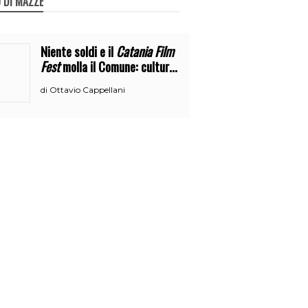
 DI MAZZE
Niente soldi e il
Catania Film
Fest
molla il Comune: cultura
o broru di ciciri?
Ottavio Cappellani
di