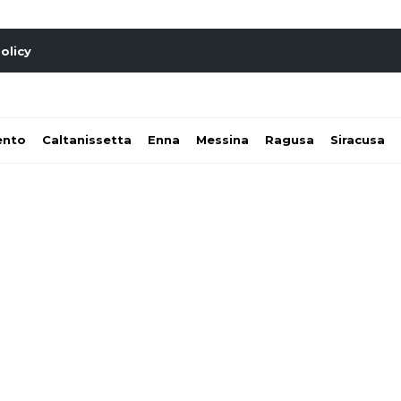
olicy
ento
Caltanissetta
Enna
Messina
Ragusa
Siracusa