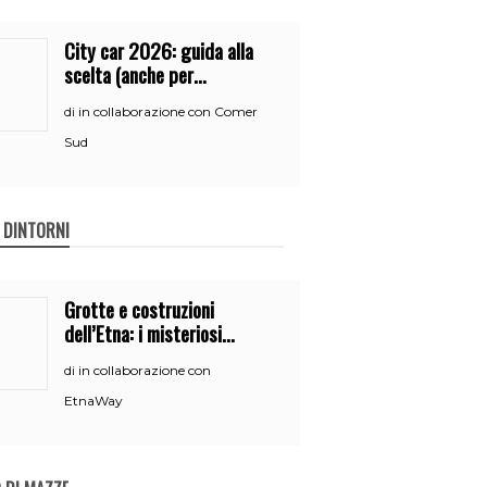
City car 2026: guida alla
scelta (anche per
neopatentati)
in collaborazione con Comer
di
Sud
E DINTORNI
Grotte e costruzioni
dell’Etna: i misteriosi
nascondigli del vulcano
in collaborazione con
di
EtnaWay