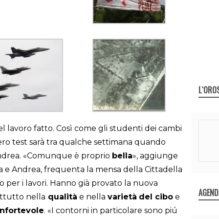
L`ORO
el lavoro fatto. Così come gli studenti dei cambi
 vero test sarà tra qualche settimana quando
a Andrea. «Comunque è proprio
bella
», aggiunge
a e Andrea, frequenta la mensa della Cittadella
do per i lavori. Hanno già provato la nuova
AGEND
ttutto nella
qualità
e nella
varietà
del cibo
e
onfortevole
. «I contorni in particolare sono piú