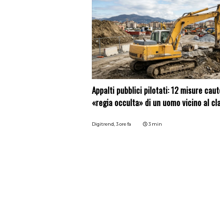
Appalti pubblici pilotati: 12 misure caute
«regia occulta» di un uomo vicino al cl
Digitrend,
3 ore fa
3 min