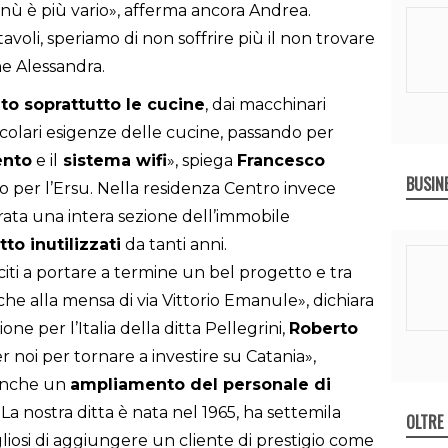
menù è più vario», afferma ancora Andrea.
tavoli, speriamo di non soffrire più il non trovare
ne Alessandra.
to soprattutto le cucine
, dai macchinari
ticolari esigenze delle cucine, passando per
ento
e il
sistema wifi
», spiega
Francesco
BUSIN
o per l’Ersu. Nella residenza Centro invece
urata una intera sezione dell’immobile
tto inutilizzati
da tanti anni.
citi a portare a termine un bel progetto e tra
he alla mensa di via Vittorio Emanule», dichiara
ione per l’Italia della ditta Pellegrini,
Roberto
 noi per tornare a investire su Catania»,
anche un
ampliamento del personale di
 «La nostra ditta è nata nel 1965, ha settemila
OLTRE
gliosi di aggiungere un cliente di prestigio come