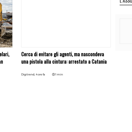
L`ASSO
lari,
Cerca di evitare gli agenti, ma nascondeva
an
una pistola alla cintura: arrestato a Catania
Digitrend,
4 ore fa
1 min