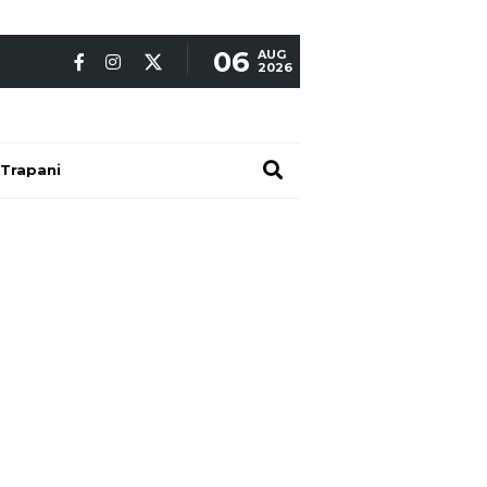
06
AUG
2026
Trapani