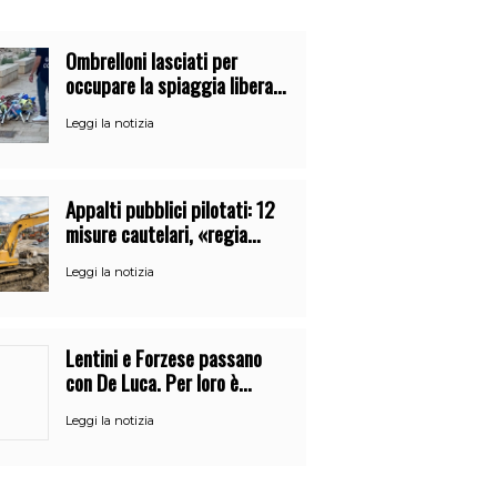
Ombrelloni lasciati per
occupare la spiaggia libera.
Maxi sequestro della Guardia
Leggi la notizia
Costiera
Appalti pubblici pilotati: 12
misure cautelari, «regia
occulta» di un uomo vicino al
Leggi la notizia
clan
Lentini e Forzese passano
con De Luca. Per loro è
l’ennesimo cambio di partito
Leggi la notizia