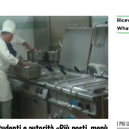
Rice
Wha
I PIÙ L
tudenti e autorità «Più posti, menù