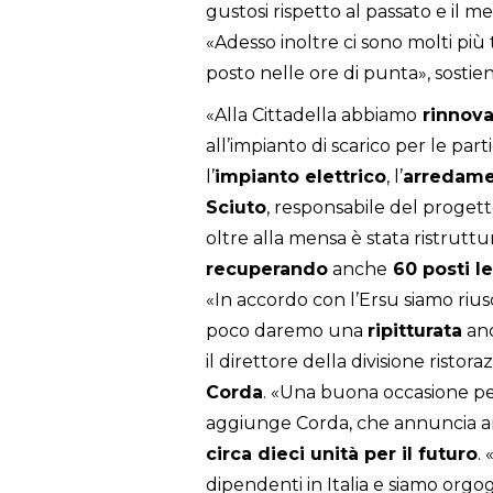
gustosi rispetto al passato e il 
«Adesso inoltre ci sono molti più 
posto nelle ore di punta», sostie
«Alla Cittadella abbiamo
rinnova
all’impianto di scarico per le par
l’
impianto elettrico
, l’
arredam
Sciuto
, responsabile del progett
oltre alla mensa è stata ristrutt
recuperando
anche
60 posti le
«In accordo con l’Ersu siamo rius
poco daremo una
ripitturata
anc
il direttore della divisione ristoraz
Corda
. «Una buona occasione per
aggiunge Corda, che annuncia 
circa dieci unità per il futuro
.
dipendenti in Italia e siamo orgo