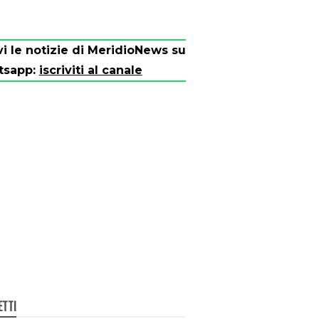
vi le notizie di MeridioNews su
tsapp:
iscriviti al canale
ETTI