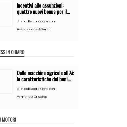
Incentivi alle assunzioni:
quattro nuovi bonus per il
2026
in collaborazione con
di
Associazione Atlantic
ESS IN CHIARO
Dalle macchine agricole all’Ai:
le caratteristiche dei beni
per accedere
in collaborazione con
di
all’iperammortamento
Armando Crispino
 I MOTORI