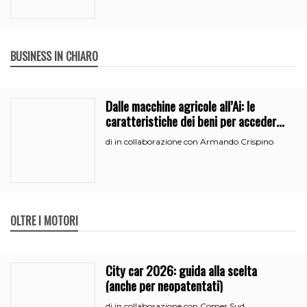
BUSINESS IN CHIARO
Dalle macchine agricole all’Ai: le
caratteristiche dei beni per accedere
all’iperammortamento
in collaborazione con Armando Crispino
di
OLTRE I MOTORI
City car 2026: guida alla scelta
(anche per neopatentati)
in collaborazione con Comer Sud
di