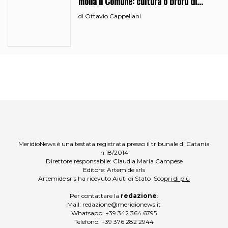
molla il Comune: cultura o broru di
ciciri?
Ottavio Cappellani
di
MeridioNews è una testata registrata presso il tribunale di Catania
n.18/2014
Direttore responsabile: Claudia Maria Campese
Editore: Artemide srls
Artemide srls ha ricevuto Aiuti di Stato
Scopri di più
Per contattare la
redazione
:
Mail:
redazione@meridionews.it
Whatsapp:
+39 342 364 6795
Telefono:
+39 376 282 2944