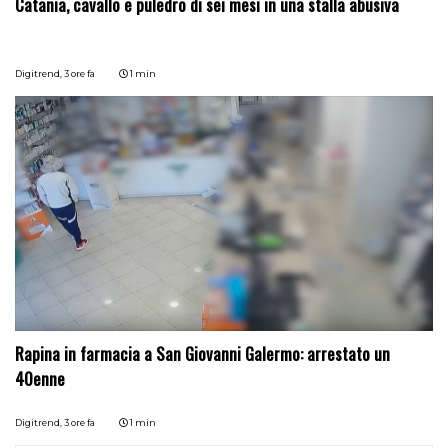
Catania, cavallo e puledro di sei mesi in una stalla abusiva
Digitrend,
3 ore fa
1 min
Rapina in farmacia a San Giovanni Galermo: arrestato un
40enne
Digitrend,
3 ore fa
1 min