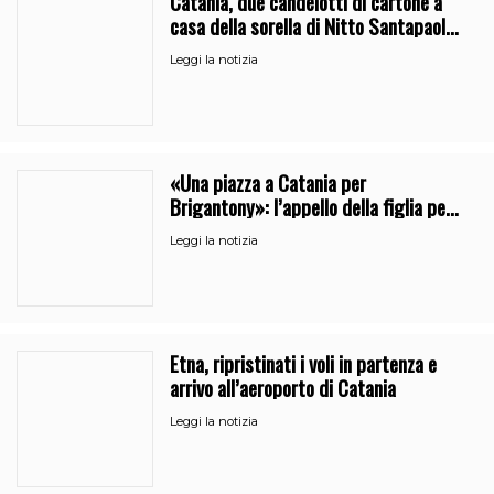
Catania, due candelotti di cartone a
casa della sorella di Nitto Santapaola.
Le indagini
Leggi la notizia
«Una piazza a Catania per
Brigantony»: l’appello della figlia per
la memoria del cantante popolare
Leggi la notizia
Etna, ripristinati i voli in partenza e
arrivo all’aeroporto di Catania
Leggi la notizia