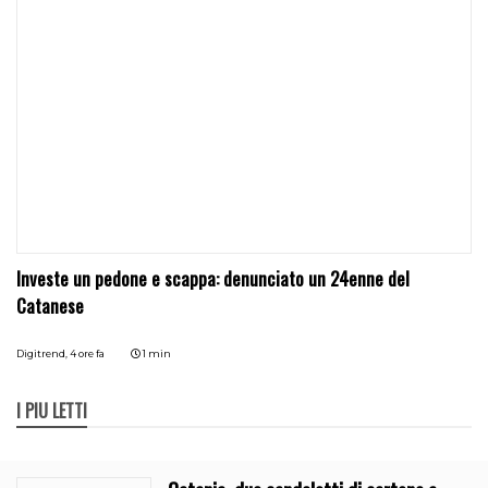
Investe un pedone e scappa: denunciato un 24enne del
Catanese
Digitrend,
4 ore fa
1 min
I PIÙ LETTI