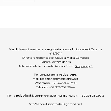
MeridioNews è una testata registrata presso il tribunale di Catania
n.18/2014
Direttore responsabile: Claudia Maria Campese
Editore: Artemide srls
Artemide srls ha ricevuto Aiuti di Stato
Scopri di più
Per contattare la
redazione
:
Mail:
redazione@meridionews.it
Whatsapp:
+39 342 364 6795
Telefono:
+39 376 282 2944
Per la
pubblicità
:
commerciale@meridionews.it
-
+39 393 3323012
Sito Web sviluppato da
Digitrend S.r.l