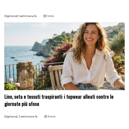
Digitrend,
1 settimana fa
1 min
Lino, seta e tessuti traspiranti: i topwear alleati contro le
giornate più afose
Digitrend,
2 settimane fa
3 min