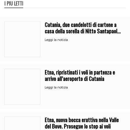
I PIÙ LETTI
Catania, due candelotti di cartone a
casa della sorella di Nitto Santapaola.
Le indagini
Leggi la notizia
Etna, ripristinati i voli in partenza e
arrivo all’aeroporto di Catania
Leggi la notizia
Etna, nuova bocca eruttiva nella Valle
del Bove. Prosegue lo stop ai voli