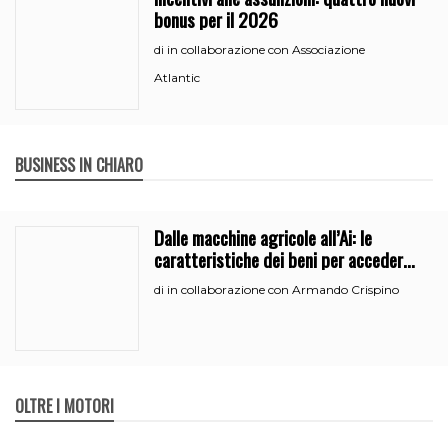
bonus per il 2026
in collaborazione con Associazione
di
Atlantic
BUSINESS IN CHIARO
Dalle macchine agricole all’Ai: le
caratteristiche dei beni per accedere
all’iperammortamento
in collaborazione con Armando Crispino
di
OLTRE I MOTORI