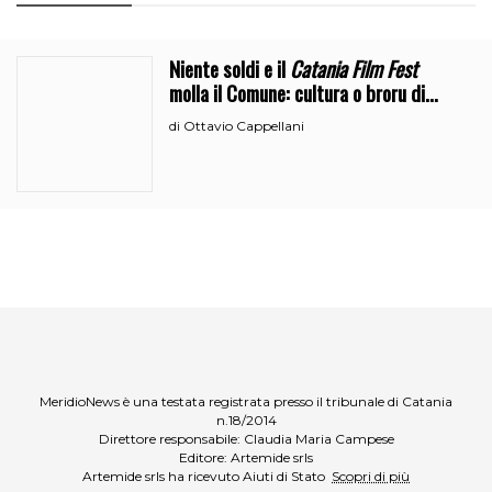
Niente soldi e il
Catania Film Fest
molla il Comune: cultura o broru di
ciciri?
Ottavio Cappellani
di
MeridioNews è una testata registrata presso il tribunale di Catania
n.18/2014
Direttore responsabile: Claudia Maria Campese
Editore: Artemide srls
Artemide srls ha ricevuto Aiuti di Stato
Scopri di più