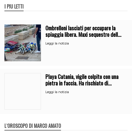
I PIÙ LETTI
Ombrelloni lasciati per occupare la
spiaggia libera. Maxi sequestro della
Guardia Costiera
Leggi la notizia
Playa Catania, vigile colpito con una
pietra in faccia. Ha rischiato di
perdere l’occhio
Leggi la notizia
L`OROSCOPO DI MARCO AMATO