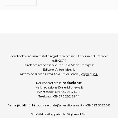
MeridioNews è una testata registrata presso il tribunale di Catania
n.18/2014
Direttore responsabile: Claudia Maria Campese
Editore: Artemide srls
Artemide srls ha ricevuto Aiuti di Stato
Scopri di più
Per contattare la
redazione
:
Mail:
redazione@meridionews.it
Whatsapp:
+39 342 364 6795
Telefono:
+39 376 282 2944
Per la
pubblicità
:
commerciale@meridionews.it
-
+39 393 3323012
Sito Web sviluppato da
Digitrend S.r.l