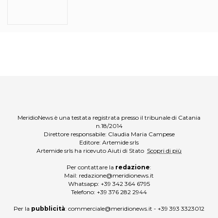
MeridioNews è una testata registrata presso il tribunale di Catania
n.18/2014
Direttore responsabile: Claudia Maria Campese
Editore: Artemide srls
Artemide srls ha ricevuto Aiuti di Stato
Scopri di più
Per contattare la
redazione
:
Mail:
redazione@meridionews.it
Whatsapp:
+39 342 364 6795
Telefono:
+39 376 282 2944
Per la
pubblicità
:
commerciale@meridionews.it
-
+39 393 3323012