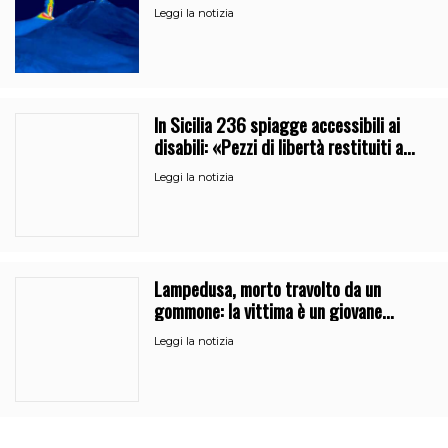
Leggi la notizia
In Sicilia 236 spiagge accessibili ai
disabili: «Pezzi di libertà restituiti a
chi doveva rinunciare al mare»
Leggi la notizia
Lampedusa, morto travolto da un
gommone: la vittima è un giovane
regista di Caltanissetta
Leggi la notizia