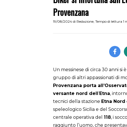
Provenzana
19/08/2024
di
Redazione
,
Tempo di lettura 1 
Un messinese di circa 30 anni si
gruppo di altri appassionati di m
Provenzana porta all’Osservat
versante nord dell
‘
Etna
, intor
tecnici della stazione
Etna Nord
speleologico Sicilia e del Soccorso
centrale operativa del
118
, i soc
raggiunto l’uomo, che presenta