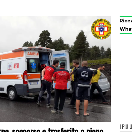
Rice
Wha
I PIÙ L
tna, soccorso e trasferito a piano