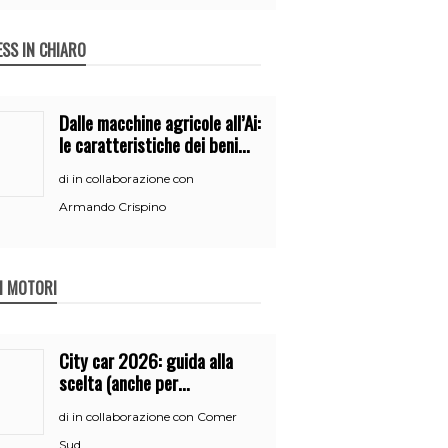
ESS IN CHIARO
Dalle macchine agricole all’Ai:
le caratteristiche dei beni
per accedere
in collaborazione con
di
all’iperammortamento
Armando Crispino
 I MOTORI
City car 2026: guida alla
scelta (anche per
neopatentati)
in collaborazione con Comer
di
Sud