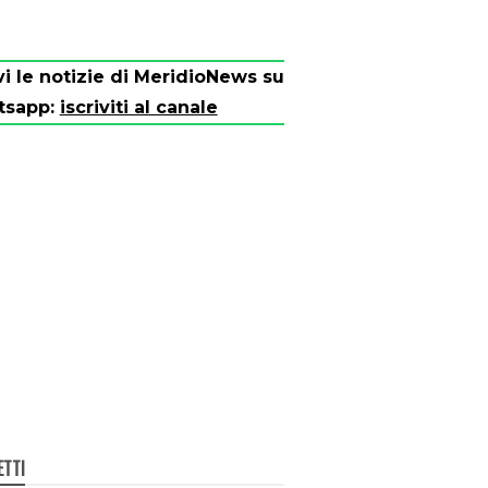
vi le notizie di MeridioNews su
tsapp:
iscriviti al canale
ETTI