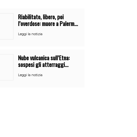
Riabilitato, libero, poi
l’overdose: muore a Palermo
un mese dopo l’uscita dalla
Leggi la notizia
comunità
Nube vulcanica sull’Etna:
sospesi gli atterraggi
all’aeroporto di Catania
Leggi la notizia