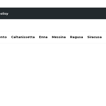
olicy
ento
Caltanissetta
Enna
Messina
Ragusa
Siracusa