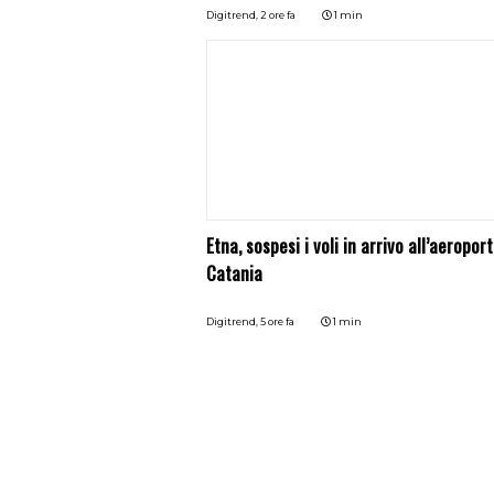
Digitrend,
2 ore fa
1 min
Etna, sospesi i voli in arrivo all’aeroport
Catania
Digitrend,
5 ore fa
1 min