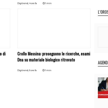
Digitrend,
4 ore fa
1 min
L`ORO
o di
Crollo Messina: proseguono le ricerche, esami
Dna su materiale biologico ritrovato
AGEND
Digitrend,
6 ore fa
1 min