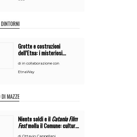
E DINTORNI
Grotte e costruzioni
dell’Etna: i misteriosi
nascondigli del vulcano
in collaborazione con
di
EtnaWay
 DI MAZZE
Niente soldi e il
Catania Film
Fest
molla il Comune: cultura
o broru di ciciri?
Ottavio Cappellani
di