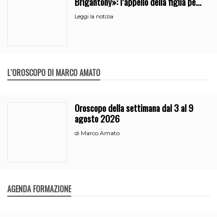
Brigantony»: l’appello della figlia per
la memoria del cantante popolare
Leggi la notizia
L`OROSCOPO DI MARCO AMATO
Oroscopo della settimana dal 3 al 9
agosto 2026
Marco Amato
di
AGENDA FORMAZIONE