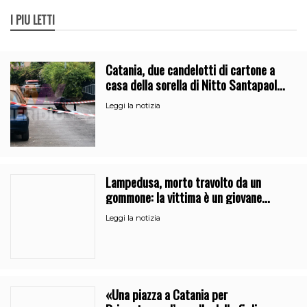
I PIÙ LETTI
Catania, due candelotti di cartone a
casa della sorella di Nitto Santapaola.
Le indagini
Leggi la notizia
Lampedusa, morto travolto da un
gommone: la vittima è un giovane
regista di Caltanissetta
Leggi la notizia
«Una piazza a Catania per