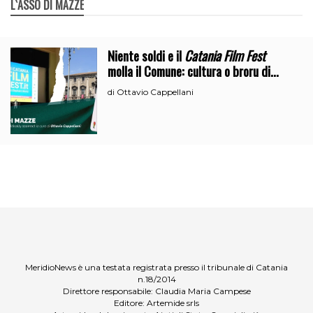
L`ASSO DI MAZZE
Niente soldi e il
Catania Film Fest
molla il Comune: cultura o broru di
ciciri?
Ottavio Cappellani
di
MeridioNews è una testata registrata presso il tribunale di Catania
n.18/2014
Direttore responsabile: Claudia Maria Campese
Editore: Artemide srls