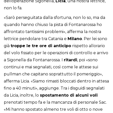
delloperazione Sigonella,
Licia
, una nostra lettrice,
non lo fa.
«Sarò perseguitata dalla sfortuna, non lo so, ma da
quando hanno chiuso la pista di Fontanarossa ho
affrontato tantissimi problemi», afferma la nostra
lettrice pendolare tra Catania e
Milano
. Per lei sono
già
troppe le tre ore di anticipo
rispetto allorario
del volo fissato per le operazioni di controllo e arrivo
a Sigonella da Fontanarossa. I
ritardi
, poi «sono
continui e mai segnalati, così come le attese sui
pullman che capitano soprattutto il pomeriggio»,
afferma Licia. «Siamo rimasti bloccati dentro in attesa
fino a 40 minuti», aggiunge. Tra i disguidi segnalati
da Licia, inoltre, lo
spostamento di alcuni voli
prenotati tempo fa e la mancanza di personale Sac.
«Mi hanno spostato almeno tre voli di otto o nove