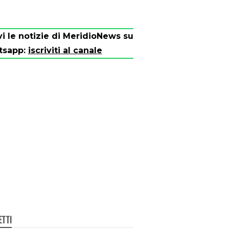
vi le notizie di MeridioNews su
tsapp:
iscriviti al canale
ETTI