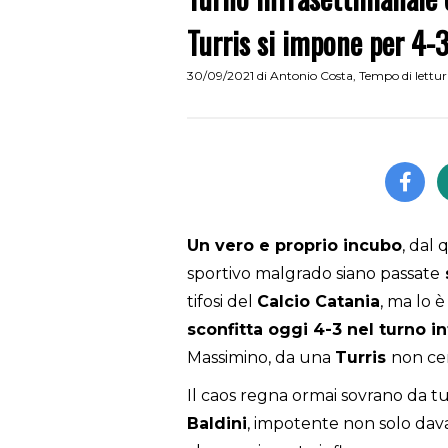
Turris si impone per 4-3
30/09/2021
di
Antonio Costa
,
Tempo di lettu
Un vero e proprio incubo
, dal 
sportivo malgrado siano passate
tifosi del
Calcio Catania
, ma lo 
s
confitta oggi 4-3 nel turno i
Massimino, da una
Turris
non cert
Il caos regna ormai sovrano da tutt
Baldini
, impotente non solo davan