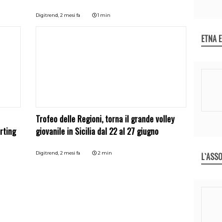
Digitrend,
2 mesi fa
1 min
ETNA 
Trofeo delle Regioni, torna il grande volley
arting
giovanile in Sicilia dal 22 al 27 giugno
Digitrend,
2 mesi fa
2 min
L`ASSO