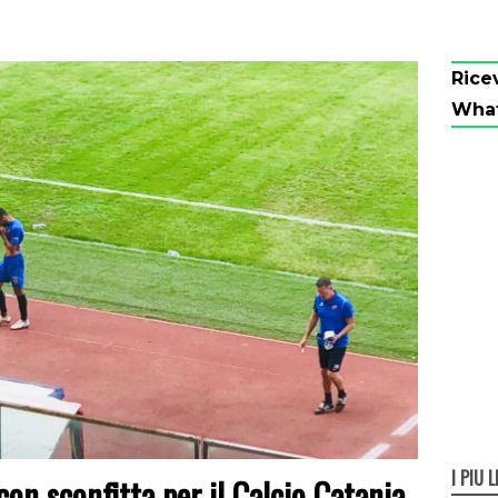
Rice
Wha
I PIÙ L
on sconfitta per il Calcio Catania