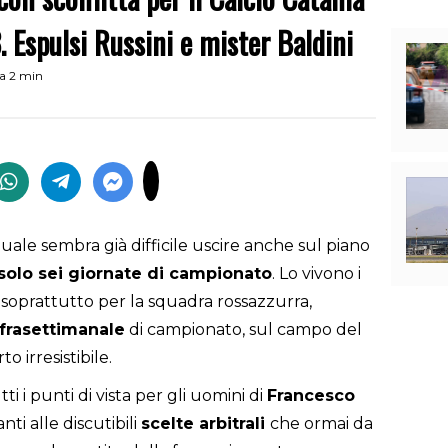
. Espulsi Russini e mister Baldini
ra 2 min
quale sembra già difficile uscire anche sul piano
solo sei giornate di campionato
. Lo vivono i
è soprattutto per la squadra rossazzurra,
nfrasettimanale
di campionato, sul campo del
o irresistibile.
i i punti di vista per gli uomini di
Francesco
ti alle discutibili
scelte
arbitrali
che ormai da