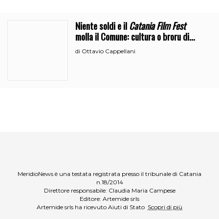
Niente soldi e il
Catania Film Fest
molla il Comune: cultura o broru di
ciciri?
Ottavio Cappellani
di
MeridioNews è una testata registrata presso il tribunale di Catania
n.18/2014
Direttore responsabile: Claudia Maria Campese
Editore: Artemide srls
Artemide srls ha ricevuto Aiuti di Stato
Scopri di più