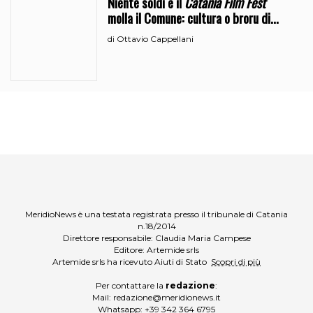
Niente soldi e il
Catania Film Fest
molla il Comune: cultura o broru di
ciciri?
Ottavio Cappellani
di
MeridioNews è una testata registrata presso il tribunale di Catania
n.18/2014
Direttore responsabile: Claudia Maria Campese
Editore: Artemide srls
Artemide srls ha ricevuto Aiuti di Stato
Scopri di più
Per contattare la
redazione
:
Mail:
redazione@meridionews.it
Whatsapp:
+39 342 364 6795