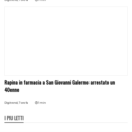
Rapina in farmacia a San Giovanni Galermo: arrestato un
40enne
Digitrend,
7 ore fa
1 min
I PIÙ LETTI