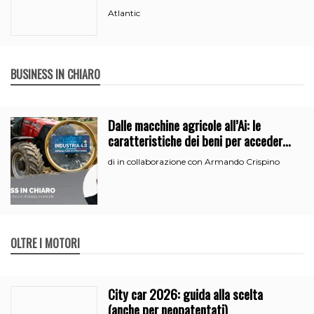
Atlantic
BUSINESS IN CHIARO
Dalle macchine agricole all’Ai: le
caratteristiche dei beni per accedere
all’iperammortamento
in collaborazione con Armando Crispino
di
OLTRE I MOTORI
City car 2026: guida alla scelta
(anche per neopatentati)