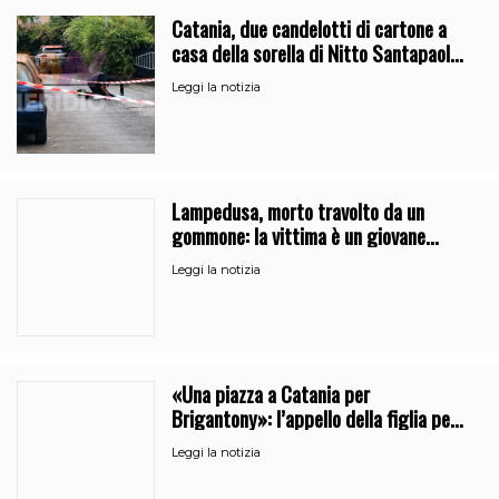
Catania, due candelotti di cartone a
casa della sorella di Nitto Santapaola.
Le indagini
Leggi la notizia
Lampedusa, morto travolto da un
gommone: la vittima è un giovane
regista di Caltanissetta
Leggi la notizia
«Una piazza a Catania per
Brigantony»: l’appello della figlia per
la memoria del cantante popolare
Leggi la notizia