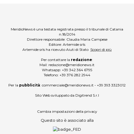
MeridioNews è una testata registrata presso il tribunale di Catania
n.18/2014
Direttore responsabile: Claudia Maria Campese
Editore: Artemide srls
Artemide srls ha ricevuto Aiuti di Stato
Scopri di più
Per contattare la
redazione
:
Mail:
redazione@meridionews.it
Whatsapp:
+39 342 364 6795
Telefono:
+39 376 282 2944
Per la
pubblicità
:
commerciale@meridionews.it
-
+39 393 3323012
Sito Web sviluppato da
Digitrend S.r.l
Cambia impostazioni della privacy
Questo sito è associato alla