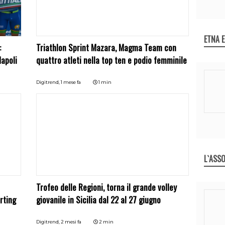
ETNA 
:
Triathlon Sprint Mazara, Magma Team con
Napoli
quattro atleti nella top ten e podio femminile
Digitrend,
1 mese fa
1 min
L`ASSO
Trofeo delle Regioni, torna il grande volley
arting
giovanile in Sicilia dal 22 al 27 giugno
Digitrend,
2 mesi fa
2 min