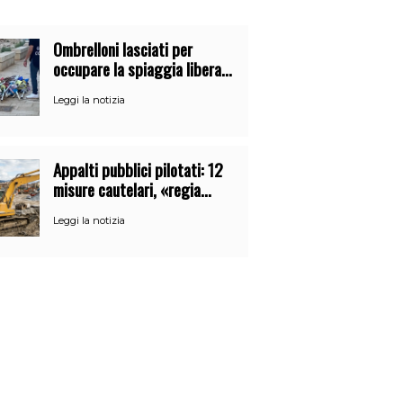
Ombrelloni lasciati per
occupare la spiaggia libera.
Maxi sequestro della Guardia
Leggi la notizia
Costiera
Appalti pubblici pilotati: 12
misure cautelari, «regia
occulta» di un uomo vicino al
Leggi la notizia
clan