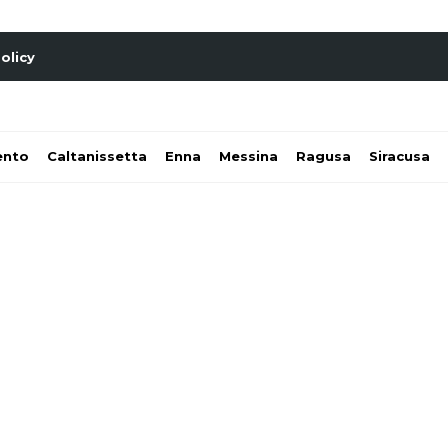
olicy
ento
Caltanissetta
Enna
Messina
Ragusa
Siracusa