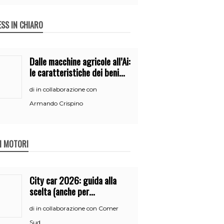
ESS IN CHIARO
Dalle macchine agricole all’Ai:
le caratteristiche dei beni
per accedere
in collaborazione con
di
all’iperammortamento
Armando Crispino
 I MOTORI
City car 2026: guida alla
scelta (anche per
neopatentati)
in collaborazione con Comer
di
Sud