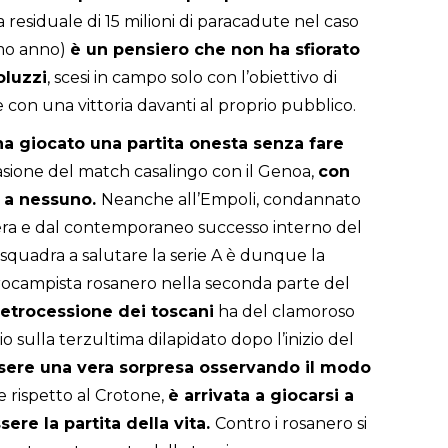
 residuale di 15 milioni di paracadute nel caso
imo anno)
è un pensiero che non ha sfiorato
oluzzi
, scesi in campo solo con l’obiettivo di
 con una vittoria davanti al proprio pubblico.
a giocato una partita onesta senza fare
sione del match casalingo con il Genoa,
con
i a nessuno.
Neanche all’Empoli, condannato
bera e dal contemporaneo successo interno del
 squadra a salutare la serie A è dunque la
rocampista rosanero nella seconda parte del
retrocessione dei toscani
ha del clamoroso
o sulla terzultima dilapidato dopo l’inizio del
sere una vera sorpresa osservando il modo
e rispetto al Crotone,
è arrivata a giocarsi a
re la partita della vita.
Contro i rosanero si