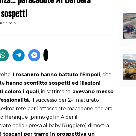
 sospetti
ura 3 min
volte.
I rosanero hanno battuto l’Empoli
, che
nte
hanno sconfitto sospetti ed illazioni
i coloro i quali
, in settimana,
avevano messo
fessionalità.
Il successo per 2-1 maturato
dicesima rete per l’attaccante macedone che era
o Henrique (primo gol in A per il
rato nella ripresa al baby Ruggiero) dimostra
 i toscani per trarre in prospettiva un