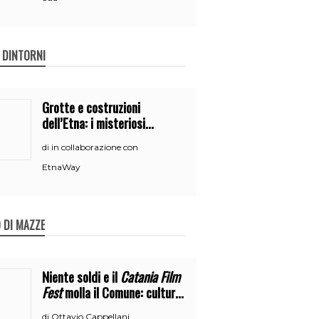
E DINTORNI
Grotte e costruzioni
dell’Etna: i misteriosi
nascondigli del vulcano
in collaborazione con
di
EtnaWay
 DI MAZZE
Niente soldi e il
Catania Film
Fest
molla il Comune: cultura
o broru di ciciri?
Ottavio Cappellani
di