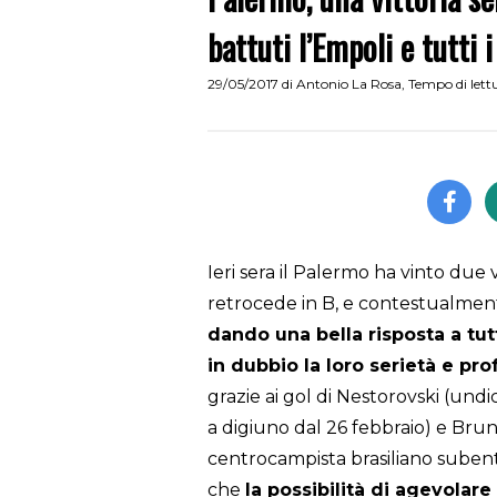
battuti l’Empoli e tutti i
29/05/2017
di
Antonio La Rosa
,
Tempo di lett
Ieri sera il Palermo ha vinto due 
retrocede in B, e contestualme
dando una bella risposta a tutt
in dubbio la loro serietà e pro
grazie ai gol di Nestorovski (un
a digiuno dal 26 febbraio) e Brun
centrocampista brasiliano subent
che
la possibilità di agevolare