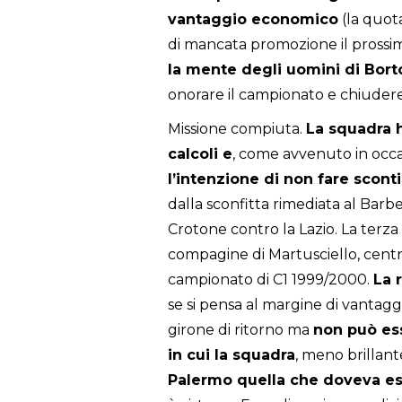
vantaggio economico
(la quota
di mancata promozione il pross
la mente degli uomini di Bort
onorare il campionato e chiudere
Missione compiuta.
La squadra h
calcoli e
, come avvenuto in occa
l’intenzione di non fare scont
dalla sconfitta rimediata al Bar
Crotone contro la Lazio. La terza
compagine di Martusciello, cent
campionato di C1 1999/2000.
La 
se si pensa al margine di vantaggi
girone di ritorno ma
non può es
in cui la squadra
, meno brillant
Palermo quella che doveva esse