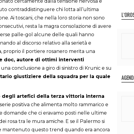
zionato certamente dalla tensione nervosa e
to contraddistinguere chi lotta all’ultima
L`ORO
one. Ai toscani, che nella loro storia non sono
 consecutivi, resta la magra consolazione di avere
verse palle-gol alcune delle quali hanno
tornando al discorso relativo alla serietà e
a, proprio il portiere rosanero merita una
doc, autore di ottimi interventi
na conclusione a giro di sinistro di Krunic e su
tario giustiziere della squadra per la quale
AGEND
degli artefici della terza vittoria interna
erie positiva che alimenta molto rammarico e
 le domande che ci eravamo posti nelle ultime
ei rosa tra le mura amiche. E se il Palermo si
sse mantenuto questo trend quando era ancora