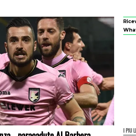
Rice
Wha
I PIÙ L
enza… paracadute Al Barbera