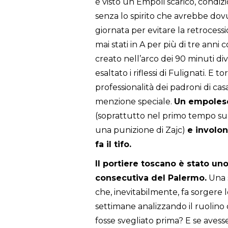
è visto un Empoli scarico, condi
senza lo spirito che avrebbe dovu
giornata per evitare la retrocessi
mai stati in A per più di tre anni
creato nell’arco dei 90 minuti di
esaltato i riflessi di Fulignati. E 
professionalità dei padroni di cas
menzione speciale.
Un empolese 
(soprattutto nel primo tempo su u
una punizione di Zajc)
e involon
fa il tifo.
Il portiere toscano è stato uno 
consecutiva del Palermo.
Una s
che, inevitabilmente, fa sorgere
settimane analizzando il ruolino d
fosse svegliato prima? E se ave