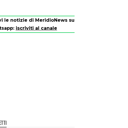
vi le notizie di MeridioNews su
tsapp:
iscriviti al canale
ETTI