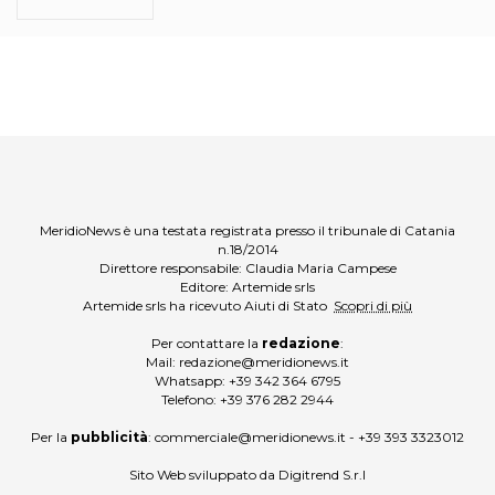
MeridioNews è una testata registrata presso il tribunale di Catania
n.18/2014
Direttore responsabile: Claudia Maria Campese
Editore: Artemide srls
Artemide srls ha ricevuto Aiuti di Stato
Scopri di più
Per contattare la
redazione
:
Mail:
redazione@meridionews.it
Whatsapp:
+39 342 364 6795
Telefono:
+39 376 282 2944
Per la
pubblicità
:
commerciale@meridionews.it
-
+39 393 3323012
Sito Web sviluppato da
Digitrend S.r.l