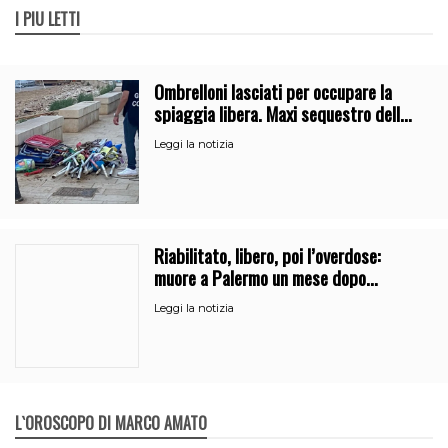
I PIÙ LETTI
Ombrelloni lasciati per occupare la
spiaggia libera. Maxi sequestro della
Guardia Costiera
Leggi la notizia
Riabilitato, libero, poi l’overdose:
muore a Palermo un mese dopo
l’uscita dalla comunità
Leggi la notizia
L`OROSCOPO DI MARCO AMATO