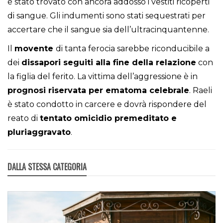
è stato trovato con ancora addosso i vestiti ricoperti
di sangue. Gli indumenti sono stati sequestrati per
accertare che il sangue sia dell’ultracinquantenne.
Il
movente
di tanta ferocia sarebbe riconducibile a
dei
dissapori seguiti alla fine della relazione
con
la figlia del ferito. La vittima dell’aggressione è in
prognosi
riservata
per
ematoma celebrale
. Raeli
è stato condotto in carcere e dovrà rispondere del
reato di
tentato omicidio premeditato e
pluriaggravato
.
DALLA STESSA CATEGORIA