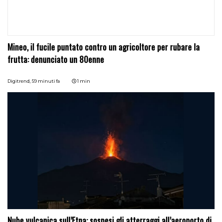
Mineo, il fucile puntato contro un agricoltore per rubare la
frutta: denunciato un 80enne
Digitrend,
59 minuti fa
1 min
Nube vulcanica sull’Etna: sospesi gli atterraggi all’aeroporto di