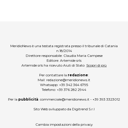
MeridioNews è una testata registrata presso il tribunale di Catania
n.18/2014
Direttore responsabile: Claudia Maria Campese
Editore: Artemide srls
Artemide srls ha ricevuto Aiuti di Stato
Scopri di più
Per contattare la
redazione
:
Mail:
redazione@meridionews.it
Whatsapp:
+39 342 364 6795
Telefono:
+39 376 282 2944
Per la
pubblicità
:
commerciale@meridionews.it
-
+39 393 3323012
Sito Web sviluppato da
Digitrend S.r.l
Cambia impostazioni della privacy