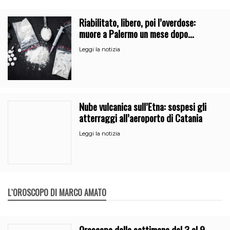
Riabilitato, libero, poi l’overdose:
muore a Palermo un mese dopo
l’uscita dalla comunità
Leggi la notizia
Nube vulcanica sull’Etna: sospesi gli
atterraggi all’aeroporto di Catania
Leggi la notizia
L`OROSCOPO DI MARCO AMATO
Oroscopo della settimana dal 3 al 9