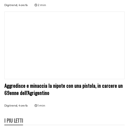
Digitrend,
4 ore fa
2 min
Aggredisce e minaccia la nipote con una pistola, in carcere un
69enne dell’Agrigentino
Digitrend,
4 ore fa
1 min
I PIÙ LETTI