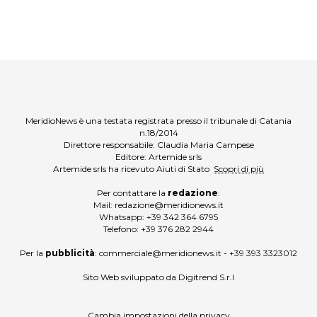
MeridioNews è una testata registrata presso il tribunale di Catania
n.18/2014
Direttore responsabile: Claudia Maria Campese
Editore: Artemide srls
Artemide srls ha ricevuto Aiuti di Stato
Scopri di più
Per contattare la
redazione
:
Mail:
redazione@meridionews.it
Whatsapp:
+39 342 364 6795
Telefono:
+39 376 282 2944
Per la
pubblicità
:
commerciale@meridionews.it
-
+39 393 3323012
Sito Web sviluppato da
Digitrend S.r.l
Cambia impostazioni della privacy