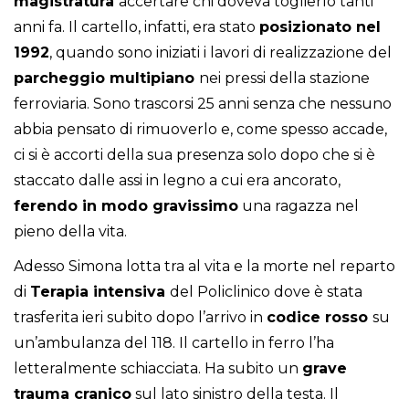
magistratura
accertare chi doveva toglierlo tanti
anni fa. Il cartello, infatti, era stato
posizionato nel
1992
, quando sono iniziati i lavori di realizzazione del
parcheggio
multipiano
nei pressi della stazione
ferroviaria. Sono trascorsi 25 anni senza che nessuno
abbia pensato di rimuoverlo e, come spesso accade,
ci si è accorti della sua presenza solo dopo che si è
staccato dalle assi in legno a cui era ancorato,
ferendo in modo gravissimo
una ragazza nel
pieno della vita.
Adesso Simona lotta tra al vita e la morte nel reparto
di
Terapia intensiva
del Policlinico dove è stata
trasferita ieri subito dopo l’arrivo in
codice
rosso
su
un’ambulanza del 118. Il cartello in ferro l’ha
letteralmente schiacciata. Ha subito un
grave
trauma cranico
sul lato sinistro della testa. Il