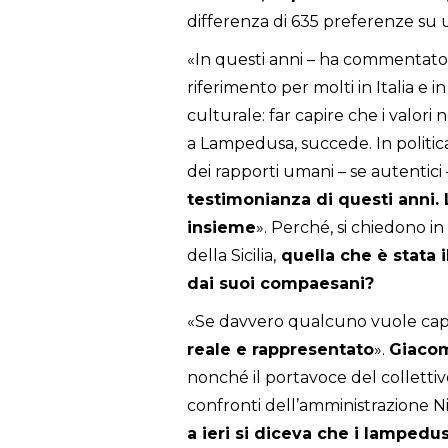
differenza di 635 preferenze su u
«In questi anni – ha commentato
riferimento per molti in Italia e i
culturale: far capire che i valori 
a Lampedusa, succede. In politica
dei rapporti umani – se autentic
testimonianza di questi anni.
insieme
». Perché, si chiedono in
della Sicilia,
quella che è stata i
dai suoi compaesani?
«Se davvero qualcuno vuole capir
reale e rappresentato
».
Giacom
nonché il portavoce del colletti
confronti dell’amministrazione Ni
a ieri si diceva che i lampedu