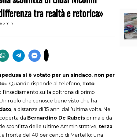
ifferenza tra realtà e retorica»
ra 5 min
pedusa si è votato per un sindaco, non per
to
». Quando risponde al telefono,
Totò
 l’insediamento sulla poltrona di primo
e. Un ruolo che conosce bene visto che ha
dato
, a distanza di 15 anni dall’ultima volta. Nel
ricoperta da
Bernardino De Rubeis
prima e da
de sconfitta delle ultime Amministrative,
terza
,
a fronte del 40 per cento di Martello: una