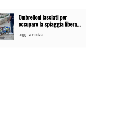
Ombrelloni lasciati per
occupare la spiaggia libera.
Maxi sequestro della Guardia
Leggi la notizia
Costiera