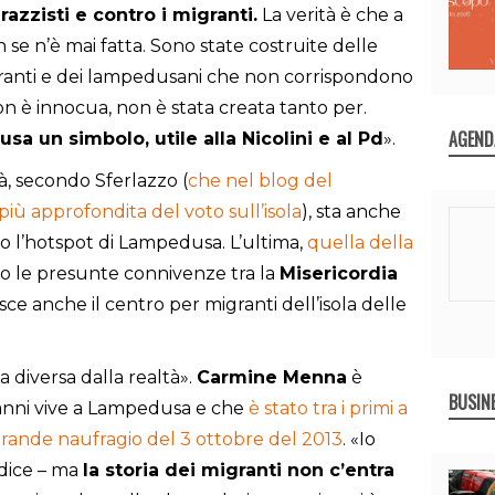
azzisti e contro i migranti.
La verità è che a
e n’è mai fatta. Sono state costruite delle
granti e dei lampedusani che non corrispondono
n è innocua, non è stata creata tanto per.
AGEND
sa un simbolo, utile alla Nicolini e al Pd
».
tà, secondo Sferlazzo (
che nel blog del
più approfondita del voto sull’isola
), sta anche
o l’hotspot di Lampedusa. L’ultima,
quella della
to le presunte connivenze tra la
Misericordia
isce anche il centro per migranti dell’isola delle
a diversa dalla realtà».
Carmine Menna
è
BUSIN
 anni vive a Lampedusa e che
è stato tra i primi a
 grande naufragio del 3 ottobre del 2013
. «Io
 dice – ma
la storia dei migranti non c’entra