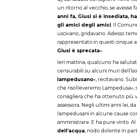
un ritorno al vecchio, se avesse
anni fa, Giusi si è insediata, 
gli amici degli amici
. Il Comun
uscivano, gridavano. Adesso tem
rappresentato in questi cinque a
Giusi è sprecata
».
Ieri mattina, qualcuno ha salutat
censurabili su alcuni muri dell’iso
lampedusano
», recitavano. Sub
che risolleveremo Lampedusa», st
consigliera che ha ottenuto più 
assessora. Negli ultimi anni lei, d
lampedusani in alcune cause co
amministrare. E ha pure vinto. Al
dell’acqua
, nodo dolente in part