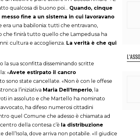
 fatto qualcosa di buono poi…
Quando, cinque
ha messo fine a un sistema in cui lavoravano
e era una babilonia: tutti che entravano,
o che finirà tutto quello che Lampedusa ha
nni: cultura e accoglienza.
La verità è che qui
L`ASSO
o la sua sconfitta disseminando scritte
la: «
Avete estirpato il cancro
ito sono state cancellate. «Non è con le offese
ronca l’iniziativa
Maria Dell’Imperio
, la
voti in assoluto e che Martello ha nominato
a avvocato, ha difeso numerosi cittadini
ntro quel Comune che adesso è chiamata ad
 centro della contesa c’è
la distribuzione
e dell’Isola, dove arriva non potabile. «Il giudice