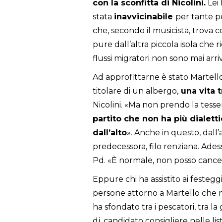
con la sconfitta di Nicolini.
Lei 
stata
inavvicinabile
per tante p
che, secondo il musicista, trova
pure dall’altra piccola isola ch
flussi migratori non sono mai arr
Ad approfittarne è stato Martello
titolare di un albergo,
una vita t
Nicolini. «Ma non prendo la tess
partito che non ha più dialetti
dall’alto
». Anche in questo, dall’
predecessora, filo renziana. Ades
Pd. «È normale, non posso cancell
Eppure chi ha assistito ai festegg
persone attorno a Martello che n
ha sfondato tra i pescatori, tra la
dj, candidato consigliere nelle lis