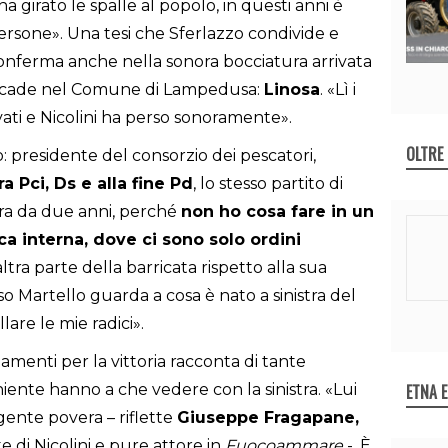
ha girato le spalle al popolo, in questi anni è
ersone». Una tesi che Sferlazzo condivide e
 conferma anche nella sonora bocciatura arrivata
e ricade nel Comune di Lampedusa:
Linosa
. «Lì i
ivati e Nicolini ha perso sonoramente».
OLTRE
: presidente del consorzio dei pescatori,
ra Pci, Ds e alla fine Pd
, lo stesso partito di
era da due anni, perché
non ho cosa fare in un
ca interna, dove ci sono solo ordini
altra parte della barricata rispetto alla sua
so Martello guarda a cosa è nato a sinistra del
are le mie radici».
iamenti per la vittoria racconta di tante
ETNA 
iente hanno a che vedere con la sinistra. «Lui
 gente povera – riflette
Giuseppe Fragapane,
te di Nicolini e pure attore in
Fuocoammare
-. È