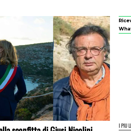
Rice
Wha
I PIÙ L
lla sconfitta di Giusi Nicolini