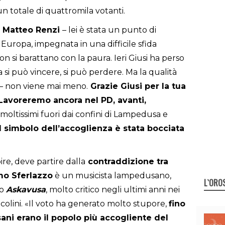
n totale di quattromila votanti.
Matteo Renzi
– lei è stata un punto di
n Europa, impegnata in una difficile sfida
non si barattano con la paura. Ieri Giusi ha perso
 si può vincere, si può perdere. Ma la qualità
i – non viene mai meno.
Grazie Giusi per la tua
 Lavoreremo ancora nel PD, avanti,
 moltissimi fuori dai confini di Lampedusa e
l simbolo dell’accoglienza è stata bocciata
e, deve partire dalla
contraddizione tra
o Sferlazzo
è un musicista lampedusano,
L`ORO
vo
Askavusa
, molto critico negli ultimi anni nei
colini. «Il voto ha generato molto stupore,
fino
sani erano il popolo più accogliente del