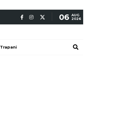
06
AUG
2026
Trapani