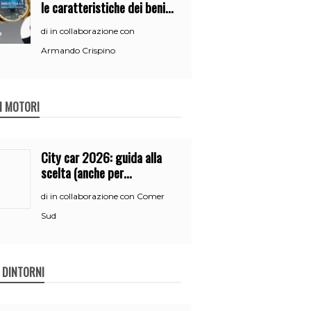
le caratteristiche dei beni
per accedere
in collaborazione con
di
all’iperammortamento
Armando Crispino
 I MOTORI
City car 2026: guida alla
scelta (anche per
neopatentati)
in collaborazione con Comer
di
Sud
E DINTORNI