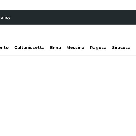
olicy
ento
Caltanissetta
Enna
Messina
Ragusa
Siracusa