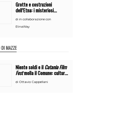
Grotte e costruzioni
dell’Etna: i misteriosi
nascondigli del vulcano
in collaborazione con
di
EtnaWay
 DI MAZZE
Niente soldi e il
Catania Film
Fest
molla il Comune: cultura
o broru di ciciri?
Ottavio Cappellani
di