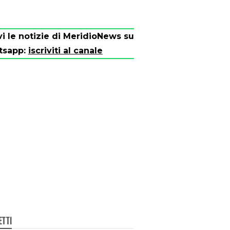
vi le notizie di MeridioNews su
tsapp:
iscriviti al canale
ETTI