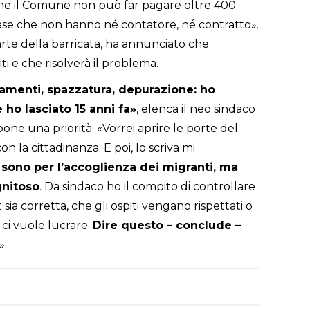
che il Comune non può far pagare oltre 400
 case che non hanno né contatore, né contratto».
parte della barricata, ha annunciato che
iti e che risolverà il problema.
gamenti, spazzatura, depurazione: ho
 ho lasciato 15 anni fa»
, elenca il neo sindaco
one una priorità: «Vorrei aprire le porte del
 la cittadinanza. E poi, lo scriva mi
 sono per l’accoglienza dei migranti, ma
gnitoso
. Da sindaco ho il compito di controllare
sia corretta, che gli ospiti vengano rispettati o
 ci vuole lucrare.
Dire questo – conclude –
».