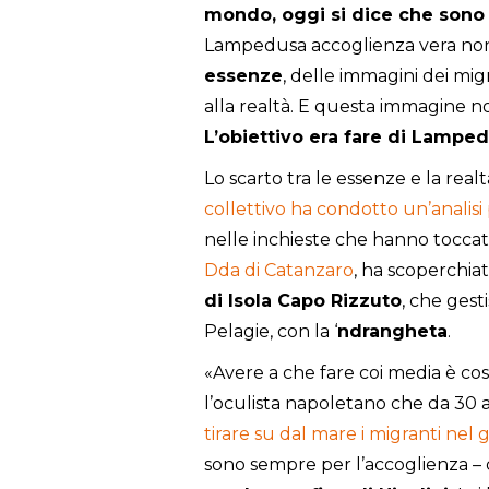
mondo, oggi si dice che sono r
Lampedusa accoglienza vera non s
essenze
, delle immagini dei mi
alla realtà. E questa immagine no
L’obiettivo era fare di Lampedu
Lo scarto tra le essenze e la real
collettivo ha condotto un’analisi 
nelle inchieste che hanno toccat
Dda di Catanzaro
, ha scoperchia
di Isola Capo Rizzuto
, che gest
Pelagie, con la ‘
ndrangheta
.
«Avere a che fare coi media è cos
l’oculista napoletano che da 30
tirare su dal mare i migranti nel
sono sempre per l’accoglienza –