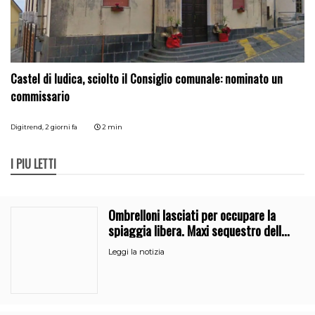
Castel di Iudica, sciolto il Consiglio comunale: nominato un
commissario
Digitrend,
2 giorni fa
2 min
I PIÙ LETTI
Ombrelloni lasciati per occupare la
spiaggia libera. Maxi sequestro della
Guardia Costiera
Leggi la notizia