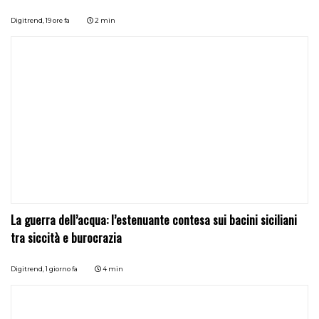
Digitrend,
19 ore fa
2 min
La guerra dell’acqua: l’estenuante contesa sui bacini siciliani
tra siccità e burocrazia
Digitrend,
1 giorno fa
4 min