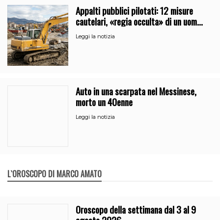
Appalti pubblici pilotati: 12 misure
cautelari, «regia occulta» di un uomo
vicino al clan
Leggi la notizia
Auto in una scarpata nel Messinese,
morto un 40enne
Leggi la notizia
L`OROSCOPO DI MARCO AMATO
Oroscopo della settimana dal 3 al 9
agosto 2026