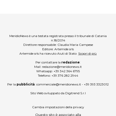
MeridioNews è una testata registrata presso il tribunale di Catania
n.18/2014
Direttore responsabile: Claudia Maria Campese
Editore: Artemide srls
Artemide srls ha ricevuto Aiuti di Stato
Scopri di più
Per contattare la
redazione
:
Mail:
redazione@meridionews.it
Whatsapp:
+39 342 364 6795
Telefono:
+39 376 282 2944
Per la
pubblicità
:
commerciale@meridionews.it
-
+39 393 3323012
Sito Web sviluppato da
Digitrend S.r.l
Cambia impostazioni della privacy
Questo sito è associato alla