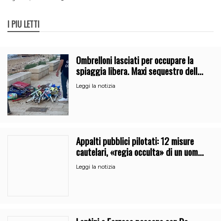
I PIÙ LETTI
Ombrelloni lasciati per occupare la
spiaggia libera. Maxi sequestro della
Guardia Costiera
Leggi la notizia
Appalti pubblici pilotati: 12 misure
cautelari, «regia occulta» di un uomo
vicino al clan
Leggi la notizia