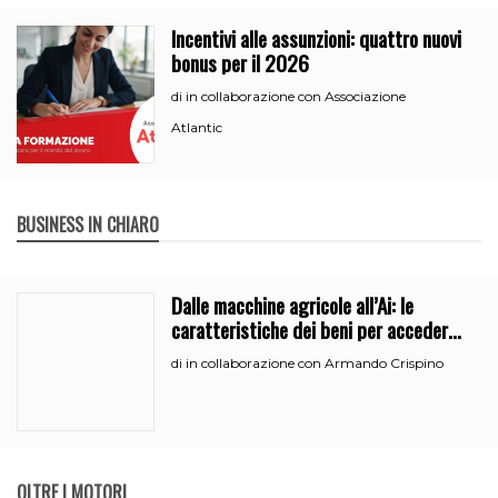
Incentivi alle assunzioni: quattro nuovi
bonus per il 2026
in collaborazione con Associazione
di
Atlantic
BUSINESS IN CHIARO
Dalle macchine agricole all’Ai: le
caratteristiche dei beni per accedere
all’iperammortamento
in collaborazione con Armando Crispino
di
OLTRE I MOTORI