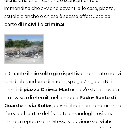
dichiarano che il continuo scaricamento di
immondizia che avviene davanti alle case, piazze,
scuole e anche e chiese è spesso effettuato da
parte di
incivili
e
criminali
.
«Durante il mio solito giro ispettivo, ho notato nuovi
casi di abbandono di rifiuti», spiega Zingale. «Nei
pressi di
piazza Chiesa Madre
, dov’è stata trovata
una vasca di eternit, nella scuola
Padre Santo di
Guardo
in
via Kolbe
, dove i rifiuti hanno sommerso
l’area del cortile dell’istituto creandogli così una
penosa reputazione. Stessa situazione sul
viale