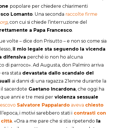
ione
popolare per chiedere chiarimenti
esco Lomanto
. Una seconda
raccolte firme
org
, con cui si chiede l’interruzione del
direttamente a Papa Francesco
.
ue volte – dice don Prisutto – e non so come sia
desso,
il mio legale sta seguendo la vicenda
 difensiva
perché io non ho alcuna
rico di parroco». Ad Augusta, don Palmiro arriva
 era stata
devastata dallo scandalo del
suali
ai danni di una ragazza 21enne durante la
 il sacerdote
Gaetano Incardona
, che oggi ha
nque anni e tre mesi per
violenza sessuale
vescovo
Salvatore Pappalardo
aveva
chiesto
All’epoca, i motivi sarebbero stati i
contrasti con
 città
. «Ora a me pare che si stia ripetendo
la