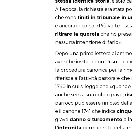
stessa identica storia
, è solo 
All’epoca, la richiesta era stata p
che sono
finiti in tribunale i
è ancora in corso. «Più volte – so
ritirare la querela
che ho presen
nessuna intenzione di farlo».
Dopo una prima lettera di ammoni
avrebbe invitato don Prisutto a
d
la procedura canonica per la ri
riferisce all’attività pastorale ch
1740 in cui si legge che «quando 
anche senza sua colpa grave,
ri
parroco può essere rimosso dalla
e il canone 1741 che indica
cinqu
grave
danno o turbamento
all
l’infermità
permanente della men