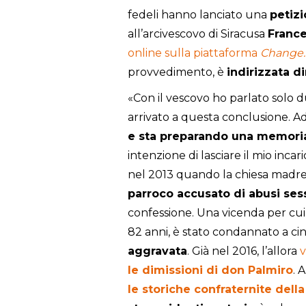
fedeli hanno lanciato una
petiz
all’arcivescovo di Siracusa
Franc
online sulla piattaforma
Change.
provvedimento, è
indirizzata 
«Con il vescovo ho parlato solo d
arrivato a questa conclusione. A
e sta preparando una memoria
intenzione di lasciare il mio inca
nel 2013 quando la chiesa madre
parroco accusato di abusi ses
confessione. Una vicenda per cui
82 anni, è stato condannato a ci
aggravata
. Già nel 2016, l’allora
le dimissioni di don Palmiro
. 
le storiche confraternite della