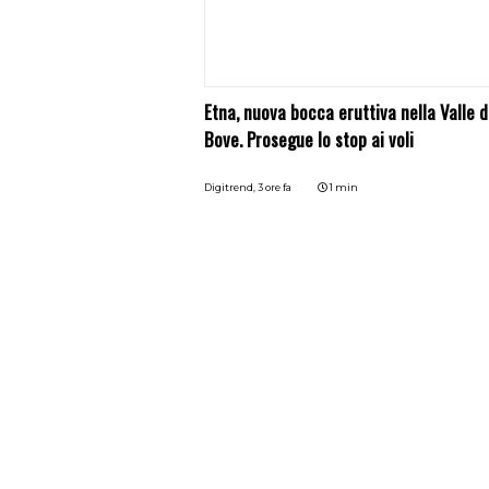
Etna, nuova bocca eruttiva nella Valle d
Bove. Prosegue lo stop ai voli
Digitrend,
3 ore fa
1 min