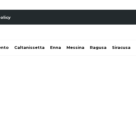
olicy
ento
Caltanissetta
Enna
Messina
Ragusa
Siracusa