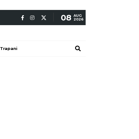
08
AUG
2026
Trapani