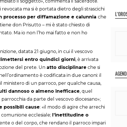
cambiato il soggetto», commenta il sacerdote.
oi revocata ma si è portata dietro degli strascichi
L`ORO
n un processo per diffamazione e calunnia
che
stiene don Prisutto – mi è stato chiesto di
tato. Ma io non l’ho mai fatto e non ho
zione, datata 21 giugno, in cui il vescovo
imettersi entro quindici giorni
, è arrivata
mozione del prete. Un
atto disciplinare
che si
AGEND
e nell’ordinamento è codificata in due canoni: il
il ministero di un parroco, per qualche causa,
sulti dannoso o almeno inefficace
, quel
 parrocchia da parte del vescovo diocesano»;
e possibili cause
: «il modo di agire che arrechi
a comunione ecclesiale;
l’inettitudine o
te o del corpo, che rendano il parroco impari