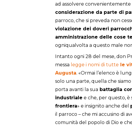
ad assolvere convenientemente i
considerazione da parte di pa
parroco, che si preveda non cess
violazione dei doveri parrocch
amministrazione delle cose t
ogniqualvolta a questo male non 
Intanto ogni 28 del mese, don Pr
messa
legge i nomi di tutte
le vi
Augusta
. «Ormai l’elenco è lun
solo una parte, quella che siamo r
porta avanti la sua
battaglia co
industriale
e che, per questo, è 
frontiera
» e insignito anche del
il parroco – che mi accusino di a
comunità del popolo di Dio e ch