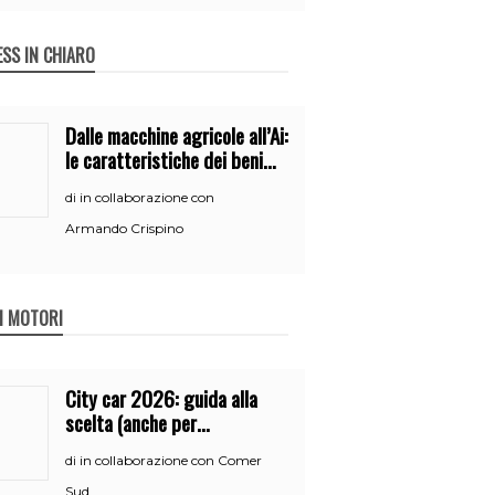
ESS IN CHIARO
Dalle macchine agricole all’Ai:
le caratteristiche dei beni
per accedere
in collaborazione con
di
all’iperammortamento
Armando Crispino
 I MOTORI
City car 2026: guida alla
scelta (anche per
neopatentati)
in collaborazione con Comer
di
Sud