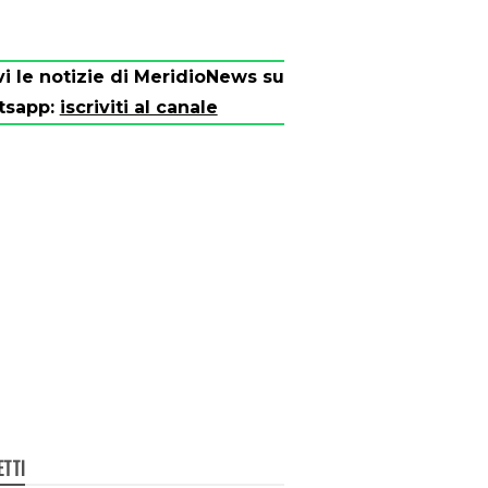
vi le notizie di MeridioNews su
tsapp:
iscriviti al canale
ETTI