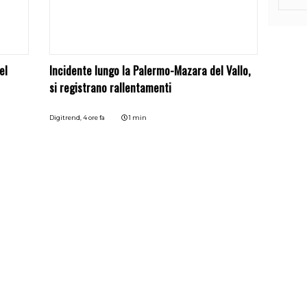
el
Incidente lungo la Palermo-Mazara del Vallo,
si registrano rallentamenti
Digitrend,
4 ore fa
1 min