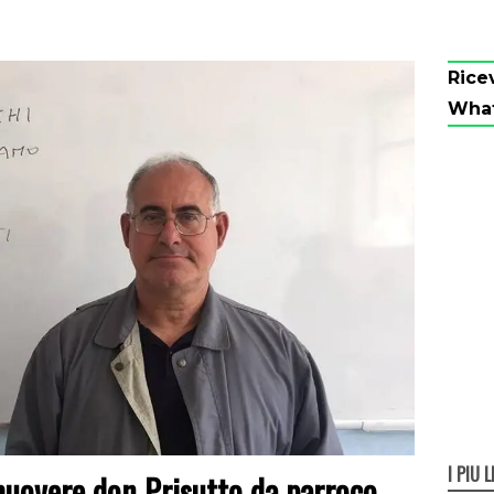
Rice
Wha
I PIÙ L
muovere don Prisutto da parroco