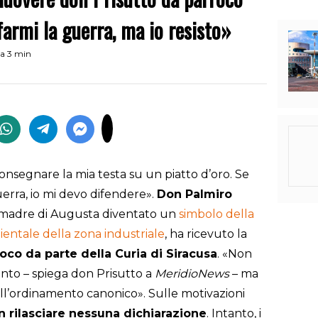
armi la guerra, ma io resisto»
ra 3 min
nsegnare la mia testa su un piatto d’oro. Se
erra, io mi devo difendere».
Don Palmiro
sa madre di Augusta diventato un
simbolo della
entale della zona industriale
, ha ricevuto la
roco da parte della Curia di Siracusa
. «Non
to – spiega don Prisutto a
MeridioNews
– ma
all’ordinamento canonico». Sulle motivazioni
n rilasciare nessuna dichiarazione
. Intanto, i