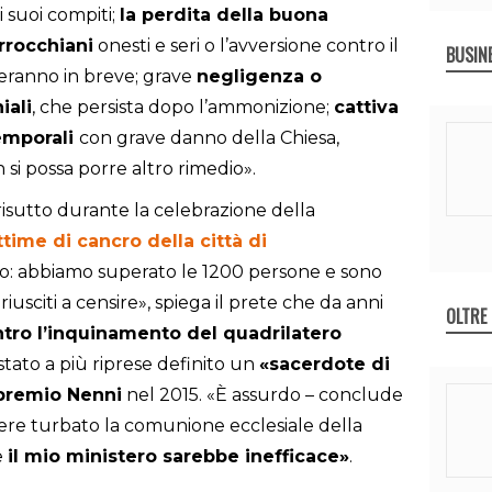
 suoi compiti;
la perdita della buona
rrocchiani
onesti e seri o l’avversione contro il
BUSIN
eranno in breve; grave
negligenza o
iali
, che persista dopo l’ammonizione;
cattiva
emporali
con grave danno della Chiesa,
si possa porre altro rimedio».
isutto durante la celebrazione della
ttime di cancro della città di
go: abbiamo superato le 1200 persone e sono
iusciti a censire», spiega il prete che da anni
OLTRE
ntro l’inquinamento del quadrilatero
stato a più riprese definito un
«sacerdote di
premio Nenni
nel 2015. «È assurdo – conclude
vere turbato la comunione ecclesiale della
e
il mio ministero sarebbe inefficace»
.