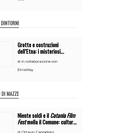
E DINTORNI
Grotte e costruzioni
dell’Etna: i misteriosi
nascondigli del vulcano
in collaborazione con
di
EtnaWay
 DI MAZZE
Niente soldi e il
Catania Film
Fest
molla il Comune: cultura
o broru di ciciri?
Ottavio Cappellani
di