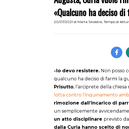
«Qualcuno ha deciso di f
20/07/2021
di
Marta Silvestre
,
Tempo di lettu
«
Io devo resistere.
Non posso co
qualcuno ha deciso di farmi la gu
Prisutto
, l’arciprete della chie
lotta contro l’inquinamento ambi
rimozione dall’incarico di par
un semplicemente avvicendamen
un atto disciplinare
previsto d
dalla Curia hanno scelto di no