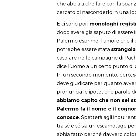
che abbia a che fare con la spar
cercato di nasconderlo in una loc
E ci sono poi i
monologhi regist
dopo avere già saputo di essere i
Palermo esprime il timore che il 
potrebbe essere stata
strangola
casolare nelle campagne di Pach
dice l’uomo a un certo punto di q
In un secondo momento, però,
s
deve giudicare per quanto avvenu
pronuncia le ipotetiche parole de
abbiamo capito che non sei st
Palermo fa il nome e il cogno
conosce
. Spetterà agli inquiren
tra sé e sé sia un escamotage pe
abbia fatto perché davvero colpev