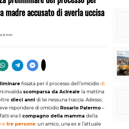
 madre accusato di averla uccisa
ra 6 min
liminare
fissata per il processo dell’omicidio
di
ni invalida
scomparsa da Acireale
la mattina
oltre
dieci anni
di lei nessuna traccia. Adesso,
 deve rispondere di omicidio
Rosario Palermo
–
atti era il
compagno della mamma
della
tre
tre persone
: un amico, una ex e l’attuale