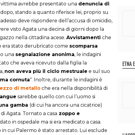
la vittima avrebbe presentato una
denuncia di
 dopo, stando a quanto riferisce lei, proprio
su
adesso deve rispondere dell’accusa di omicidio,
vere visto Agata una decina di giorni dopo la
azzo nella cittadina acese.
Avvistamenti
che
aso era stato derubricato come
scomparsa
opo una
segnalazione
anonima
, le indagini
tato che aveva ricevuto dalla figlia la
ETNA 
a,
non aveva più il ciclo mestrua
le
e sul suo
a cornuta
“. Inoltre, durante le indagini è
ezzo di metallo
che era nella disponibilità di
sangue
sarebbe quello con cui l’uomo si
a una gamba
(di cui ha ancora una cicatrice)
 di Agata. Tornato a casa
zoppo e
dato in ospedale ma si era medicato a casa.
no in cui Palermo è stato arrestato. Lui esclude