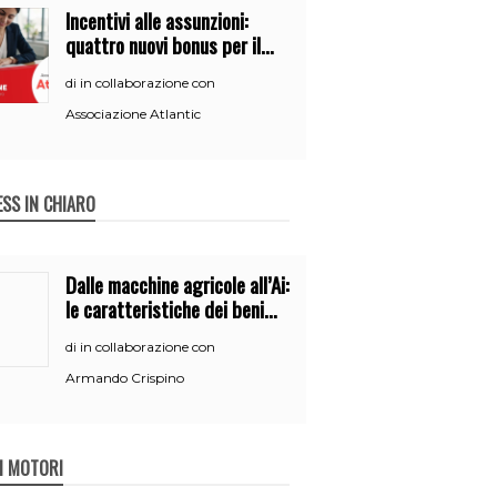
Incentivi alle assunzioni:
quattro nuovi bonus per il
2026
in collaborazione con
di
Associazione Atlantic
ESS IN CHIARO
Dalle macchine agricole all’Ai:
le caratteristiche dei beni
per accedere
in collaborazione con
di
all’iperammortamento
Armando Crispino
 I MOTORI