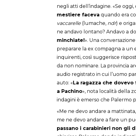
negli atti dell’indagine. «Se oggi
mestiere faceva
quando era con 
vaccarelle
(lumache,
ndr
) e orig
ne andavo lontano? Andavo a do
minchiate!
». Una conversazione 
preparare la ex compagna a un e
inquirenti, così suggerisce rispo
da non nominare. La provincia are
audio registrato in cui l’uomo par
auto: «
La ragazza che dovevo fa
a Pachino
», nota località della 
indagini è emerso che Palermo pe
«Me ne devo andare a mattinata, 
me ne devo andare a fare un pu
passano i carabinieri non gli