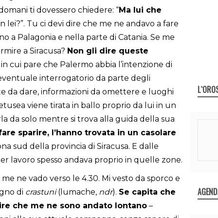
, domani ti dovessero chiedere: “
Ma lui che
lei?”. Tu ci devi dire che me ne andavo a fare
ano a Palagonia e nella parte di Catania. Se me
rmire a Siracusa?
Non gli dire queste
in cui pare che Palermo abbia l’intenzione di
ventuale interrogatorio da parte degli
L`ORO
ste da dare, informazioni da omettere e luoghi
tusea viene tirata in ballo proprio da lui in un
la da solo mentre si trova alla guida della sua
re sparire, l’hanno trovata in un casolare
zona sud della provincia di Siracusa. E dalle
r lavoro spesso andava proprio in quelle zone.
me ne vado verso le 4.30. Mi vesto da sporco e
AGEND
gno di
crastuni
(lumache,
ndr
).
Se capita che
 dire che me ne sono andato lontano
–