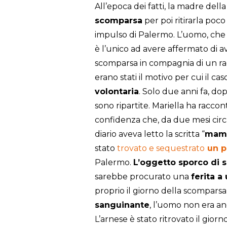
All’epoca dei fatti, la madre del
scomparsa
per poi ritirarla poco
impulso di Palermo. L’uomo, che 
è l’unico ad avere affermato di a
scomparsa in compagnia di un rag
erano stati il motivo per cui il c
volontaria
. Solo due anni fa, d
sono ripartite. Mariella ha raccon
confidenza che, da due mesi circ
diario aveva letto la scritta “
mamm
stato
trovato e sequestrato
un p
Palermo.
L’oggetto sporco di 
sarebbe procurato una
ferita 
proprio il giorno della scomparsa
sanguinante
, l’uomo non era an
L’arnese è stato ritrovato il gior