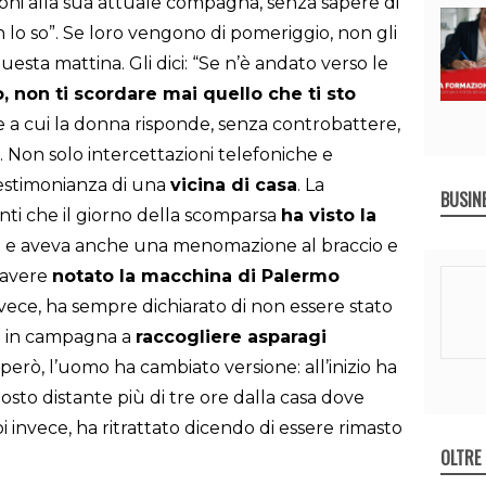
oni alla sua attuale compagna, senza sapere di
on lo so”. Se loro vengono di pomeriggio, non gli
sta mattina. Gli dici: “Se n’è andato verso le
o, non ti scordare mai quello che ti sto
a cui la donna risponde, senza controbattere,
. Non solo intercettazioni telefoniche e
testimonianza di una
vicina di casa
. La
BUSIN
nti che il giorno della scomparsa
ha visto la
sia e aveva anche una menomazione al braccio e
 avere
notato la macchina di Palermo
invece, ha sempre dichiarato di non essere stato
o in campagna a
raccogliere asparagi
 però, l’uomo ha cambiato versione: all’inizio ha
osto distante più di tre ore dalla casa dove
 invece, ha ritrattato dicendo di essere rimasto
OLTRE