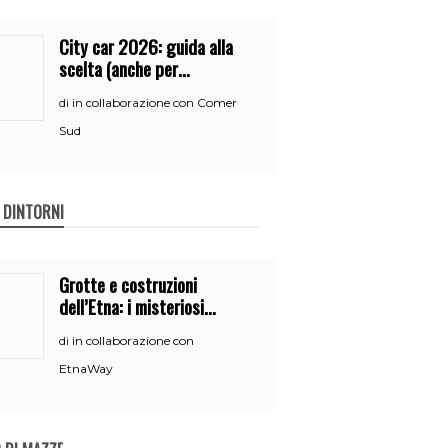
City car 2026: guida alla
scelta (anche per
neopatentati)
in collaborazione con Comer
di
Sud
E DINTORNI
Grotte e costruzioni
dell’Etna: i misteriosi
nascondigli del vulcano
in collaborazione con
di
EtnaWay