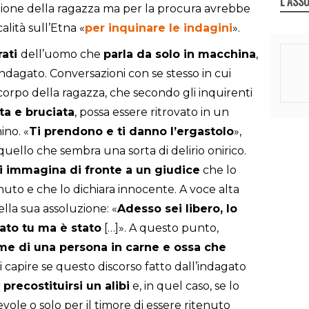
L`ASSO
izione della ragazza ma per la procura avrebbe
alità sull’Etna «
per inquinare le indagini
».
rati
dell’uomo che
parla da solo in macchina
,
ndagato. Conversazioni con se stesso in cui
corpo della ragazza, che secondo gli inquirenti
ta e bruciata
, possa essere ritrovato in un
ino. «
Ti prendono e ti danno l’ergastolo
»,
uello che sembra una sorta di delirio onirico.
i immagina di fronte a un giudice
che lo
to e che lo dichiara innocente. A voce alta
lla sua assoluzione: «
Adesso sei libero, lo
ato tu ma è stato
[…]». A questo punto,
me di una persona in carne e ossa che
ti capire se questo discorso fatto dall’indagato
r
precostituirsi un alibi
e, in quel caso, se lo
ole o solo per il timore di essere ritenuto