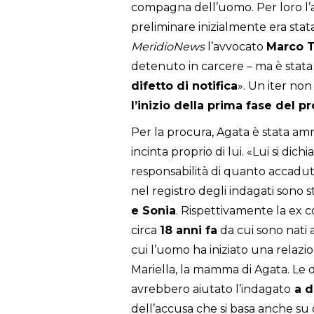
compagna dell’uomo. Per loro l’
preliminare inizialmente era stata
MeridioNews
l’avvocato
Marco
T
detenuto in carcere – ma è stata 
difetto di notifica
». Un iter non
l’inizio della prima fase del 
Per la procura, Agata è stata a
incinta proprio di lui. «Lui si dic
responsabilità di quanto accaduto 
nel registro degli indagati sono s
e Sonia
. Rispettivamente la ex 
circa
18 anni fa
da cui sono nati 
cui l’uomo ha iniziato una relazi
Mariella, la mamma di Agata. Le 
avrebbero aiutato l’indagato
a d
dell’accusa che si basa anche su