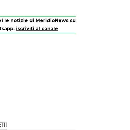
vi le notizie di MeridioNews su
tsapp:
iscriviti al canale
ETTI