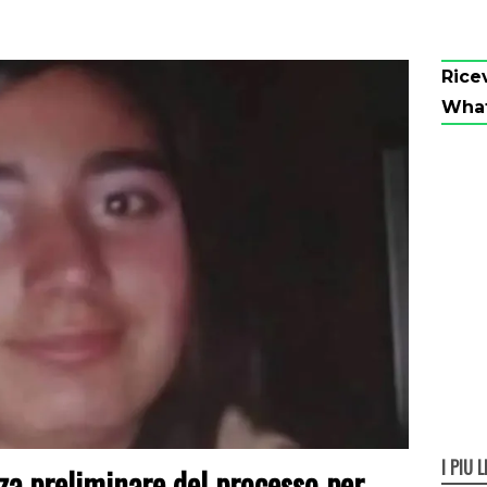
Rice
Wha
I PIÙ L
za preliminare del processo per