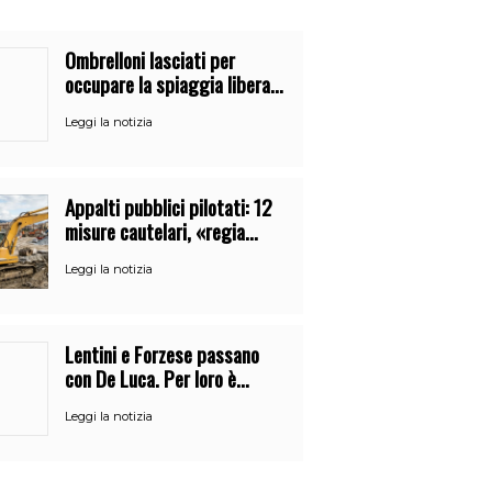
Ombrelloni lasciati per
occupare la spiaggia libera.
Maxi sequestro della Guardia
Leggi la notizia
Costiera
Appalti pubblici pilotati: 12
misure cautelari, «regia
occulta» di un uomo vicino al
Leggi la notizia
clan
Lentini e Forzese passano
con De Luca. Per loro è
l’ennesimo cambio di partito
Leggi la notizia