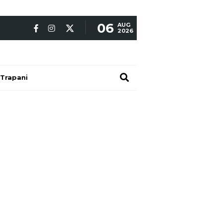
06
AUG
2026
Trapani