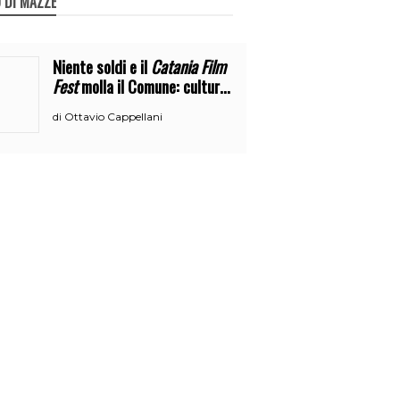
 DI MAZZE
Niente soldi e il
Catania Film
Fest
molla il Comune: cultura
o broru di ciciri?
Ottavio Cappellani
di