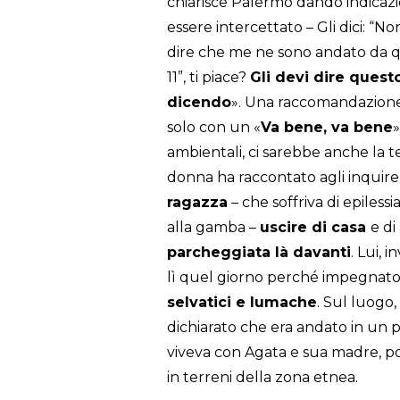
chiarisce Palermo dando indicazi
essere intercettato – Gli dici: “N
dire che me ne sono andato da que
11”, ti piace?
Gli devi dire quest
dicendo
». Una raccomandazione 
solo con un «
Va bene, va bene
»
ambientali, ci sarebbe anche la 
donna ha raccontato agli inquire
ragazza
– che soffriva di epiles
alla gamba –
uscire di casa
e di
parcheggiata là davanti
. Lui, 
lì quel giorno perché impegnat
selvatici e lumache
. Sul luogo,
dichiarato che era andato in un p
viveva con Agata e sua madre, poi
in terreni della zona etnea.