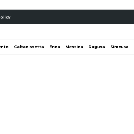
olicy
ento
Caltanissetta
Enna
Messina
Ragusa
Siracusa