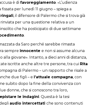
accusa è di
favoreggiamento
. «L’udienza
 fissata per lunedì 11 giugno – spiega a
ringali
, il difensore di Palermo che si trova già
rinviata per una questione relativa a un
 insolito che ha posticipato di due settimane
procedimento
.
mmazzata da Saro perché sarebbe rimasta
hiara sempre
innocente
e non si assume alcuna
alla giovane». Intanto, a dieci anni di distanza,
tate iscritte anche altre tre persone, tra cui
Rita
compagna di Palermo – un rapporto che risale a
anche due figli – e
l’attuale compagna
, con
one subito dopo la fine della convivenza con
due donne, che si conoscono tra loro,
epistare le indagini
. Questa è la tesi
 degli
audio
intercettati
che sono contenuti